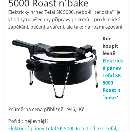
5000 Roast n´bake
pračky,
Elektrický hrnec Tefal SK 5000, nebo-li „tefloska““ je
vhodný na všechny přípravy pokrmů – pro klasické
televize,
zapékání, pečení a vaření, ale také na rozmrazování.
Kde
notebooky,
koupit
levně
mobilní
Elektrick
á pánev
telefony,
Tefal SK
5000
kávovary,
Roast n
´bake
?
bazény
Průměrná cena přibližně 1945,- Kč
Pořídit nejlevnější
Nejlepší
Elektrická pánev Tefal SK 5000 Roast n´bake Tefal,
elektronika