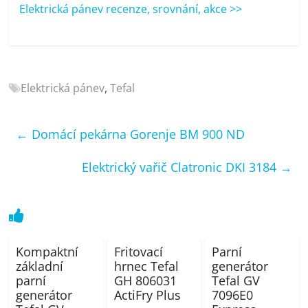
porovnání
Elektrická pánev recenze, srovnání, akce >>
Elektro
OK,
recenze,
pračky,
Elektrická pánev
,
Tefal
televize,
notebooky,
mobilní
←
Domácí pekárna Gorenje BM 900 ND
telefony,
kávovary,
Elektrický vařič Clatronic DKI 3184
→
bazény
Kompaktní
Fritovací
Parní
základní
hrnec Tefal
generátor
parní
GH 806031
Tefal GV
generátor
ActiFry Plus
7096E0