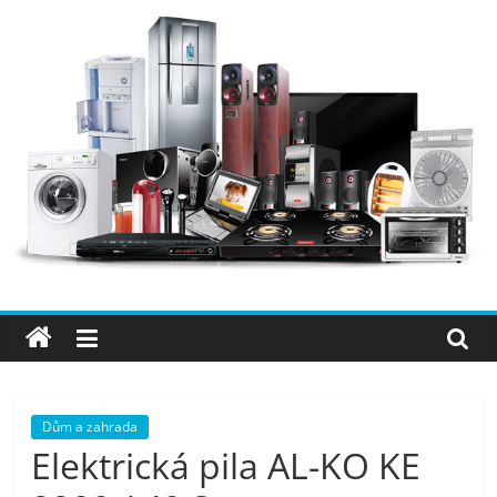
Přeskočit
na
obsah
Elektro
OK
–
nejlepší
elektronika
Dům a zahrada
Elektrická pila AL-KO KE
porovnání,