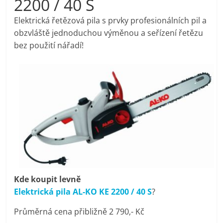
2200 / 40 S
pračky,
Elektrická řetězová pila s prvky profesionálních pil a
obzvláště jednoduchou výměnou a seřízení řetězu
televize,
bez použití nářadí!
notebooky,
mobilní
telefony,
kávovary,
bazény
Kde koupit levně
Elektrická pila AL-KO KE 2200 / 40 S
?
Nejlepší
Průměrná cena přibližně 2 790,- Kč
elektronika