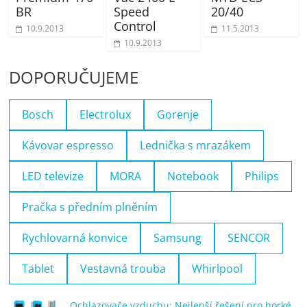
BR
Speed
20/40
Control
10.9.2013
11.5.2013
10.9.2013
DOPORUČUJEME
Bosch
Electrolux
Gorenje
Kávovar espresso
Lednička s mrazákem
LED televize
MORA
Notebook
Philips
Pračka s předním plněním
Rychlovarná konvice
Samsung
SENCOR
Tablet
Vestavná trouba
Whirlpool
Ochlazovače vzduchu: Nejlepší řešení pro horké