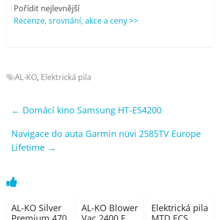
porovnání
Pořídit nejlevnější
Elektro
Recenze, srovnání, akce a ceny >>
OK,
recenze,
pračky,
televize,
notebooky,
AL-KO
,
Elektrická pila
mobilní
telefony,
←
Domácí kino Samsung HT-ES4200
kávovary,
bazény
Navigace do auta Garmin nüvi 2585TV Europe
Lifetime
→
AL-KO Silver
AL-KO Blower
Elektrická pila
Premium 470
Vac 2400 E
MTD ECS