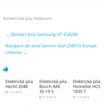
porovnání
Elektro
OK,
Elektrická pila
,
Fieldmann
recenze,
pračky,
televize,
←
Domácí kino Samsung HT-ES4200
notebooky,
mobilní
Navigace do auta Garmin nüvi 2585TV Europe
telefony,
Lifetime
→
kávovary,
bazény
Elektrická pila
Elektrická pila
Elektrická pila
Hecht 2048
Bosch AKE
Homelite HCS
35-19 S
1835 T
11.5.2013
11.5.2013
11.5.2013