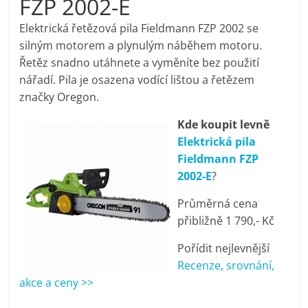
FZP 2002-E
pračky,
Elektrická řetězová pila Fieldmann FZP 2002 se
silným motorem a plynulým náběhem motoru.
televize,
Řetěz snadno utáhnete a vyměníte bez použití
nářadí. Pila je osazena vodící lištou a řetězem
notebooky,
značky Oregon.
Kde koupit levně
mobilní
Elektrická pila
Fieldmann FZP
telefony,
2002-E
?
Průměrná cena
kávovary,
přibližně 1 790,- Kč
bazény
Pořídit nejlevnější
Recenze, srovnání,
akce a ceny >>
Nejlepší
elektronika