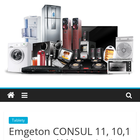
Přeskočit
na
obsah
Elektro
OK
–
nejlepší
elektronika
Tablety
Emgeton CONSUL 11, 10,1
porovnání,