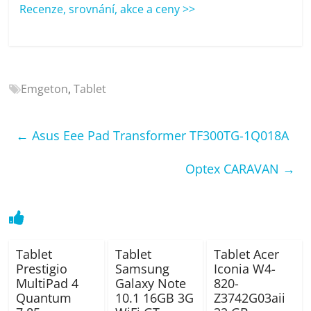
porovnání
Recenze, srovnání, akce a ceny >>
Elektro
OK,
recenze,
pračky,
Emgeton
,
Tablet
televize,
notebooky,
mobilní
←
Asus Eee Pad Transformer TF300TG-1Q018A
telefony,
kávovary,
Optex CARAVAN
→
bazény
Tablet
Tablet
Tablet Acer
Prestigio
Samsung
Iconia W4-
MultiPad 4
Galaxy Note
820-
Quantum
10.1 16GB 3G
Z3742G03aii