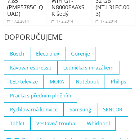
7.85
WiFi GT-
32 GB
(PMP5785C_Q
N8000EAAXS
(NT.L31EC.00
UAD)
K šedý
3)
17.2.2014
17.2.2014
17.2.2014
DOPORUČUJEME
Bosch
Electrolux
Gorenje
Kávovar espresso
Lednička s mrazákem
LED televize
MORA
Notebook
Philips
Pračka s předním plněním
Rychlovarná konvice
Samsung
SENCOR
Tablet
Vestavná trouba
Whirlpool