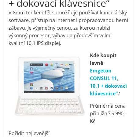
+ dokovací klávesnice“
pračky,
V 8mm tenkém těle umožňuje používat kancelářský
software, přístup na Internet i propracovanou herní
televize,
zábavu. Je výjimečný cenou, za kterou nabízí
výkonný procesor, výbavu a především velmi
notebooky,
kvalitní 10,1 IPS displej.
Kde koupit
mobilní
levně
Emgeton
telefony,
CONSUL 11,
10,1 + dokovací
kávovary,
klávesnice“
?
Průměrná cena
bazény
přibližně 5 990,-
Kč
Nejlepší
Pořídit nejlevnější
elektronika