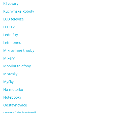
Kávovary
Kuchyňské Roboty
LCD televize
LED TV
Ledničky
Letní pneu
Mikrovlnné trouby
Mixéry
Mobilní telefony
Mrazáky
Myčky
Na motorku
Notebooky
Odšťavňovače
Ostatní do kuchyně