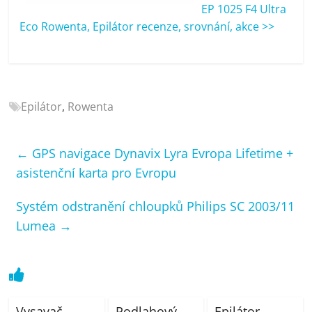
porovnání
EP 1025 F4 Ultra
Elektro
Eco Rowenta, Epilátor recenze, srovnání, akce >>
OK,
recenze,
pračky,
televize,
Epilátor
,
Rowenta
notebooky,
mobilní
telefony,
←
GPS navigace Dynavix Lyra Evropa Lifetime +
kávovary,
asistenční karta pro Evropu
bazény
Systém odstranění chloupků Philips SC 2003/11
Lumea
→
Vysavač
Podlahový
Epilátor