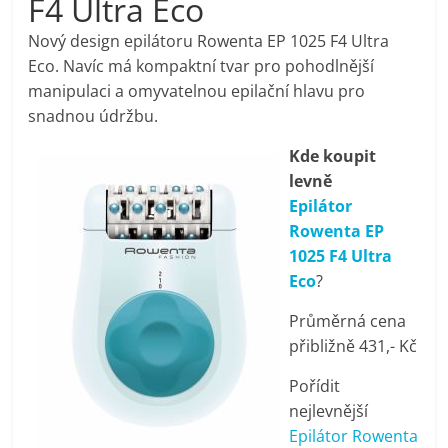
F4 Ultra Eco
pračky,
Nový design epilátoru Rowenta EP 1025 F4 Ultra
Eco. Navíc má kompaktní tvar pro pohodlnější
televize,
manipulaci a omyvatelnou epilační hlavu pro
snadnou údržbu.
notebooky,
Kde koupit
levně
mobilní
Epilátor
Rowenta EP
telefony,
1025 F4 Ultra
Eco
?
kávovary,
Průměrná cena
přibližně 431,- Kč
bazény
Pořídit
nejlevnější
Nejlepší
Epilátor Rowenta
elektronika