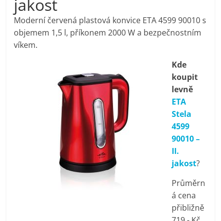
jakost
pračky,
Moderní červená plastová konvice ETA 4599 90010 s
objemem 1,5 l, příkonem 2000 W a bezpečnostním
televize,
víkem.
Kde
notebooky,
koupit
levně
mobilní
ETA
Stela
telefony,
4599
90010 –
kávovary,
II.
jakost
?
bazény
Průměrn
á cena
Nejlepší
přibližně
elektronika
719,- Kč