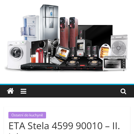
Přeskočit
na
obsah
Elektro
OK
–
nejlepší
elektronika
Ostatní do kuchyně
ETA Stela 4599 90010 – II.
porovnání,