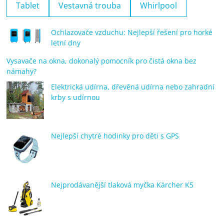
Tablet
Vestavná trouba
Whirlpool
Ochlazovače vzduchu: Nejlepší řešení pro horké
letní dny
Vysavače na okna, dokonalý pomocník pro čistá okna bez
námahy?
Elektrická udírna, dřevěná udírna nebo zahradní
krby s udírnou
Nejlepší chytré hodinky pro děti s GPS
Nejprodávanější tlaková myčka Kärcher K5