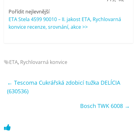
porovnání
Elektro
Pořídit nejlevnější
OK,
ETA Stela 4599 90010 – II. jakost ETA, Rychlovarná
recenze,
konvice recenze, srovnání, akce >>
pračky,
televize,
notebooky,
mobilní
ETA
,
Rychlovarná konvice
telefony,
kávovary,
bazény
←
Tescoma Cukrářská zdobicí tužka DELÍCIA
(630536)
Bosch TWK 6008
→