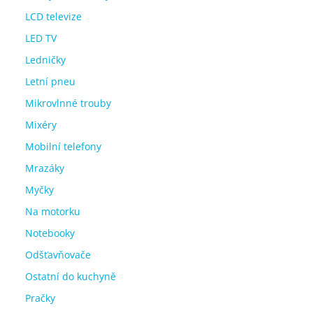
LCD televize
LED TV
Ledničky
Letní pneu
Mikrovlnné trouby
Mixéry
Mobilní telefony
Mrazáky
Myčky
Na motorku
Notebooky
Odšťavňovače
Ostatní do kuchyně
Pračky