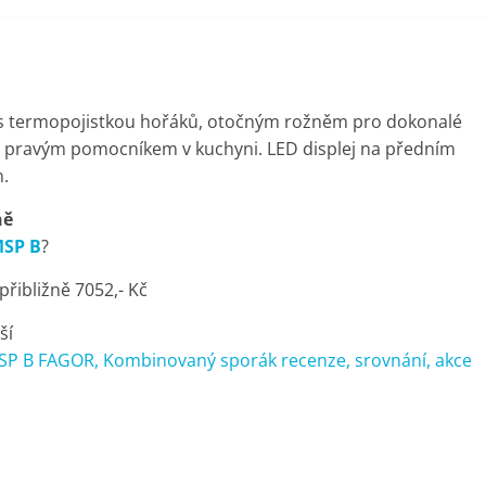
s termopojistkou hořáků, otočným rožněm pro dokonalé
tím pravým pomocníkem v kuchyni. LED displej na předním
.
ně
MSP B
?
řibližně 7052,- Kč
ší
P B FAGOR, Kombinovaný sporák recenze, srovnání, akce