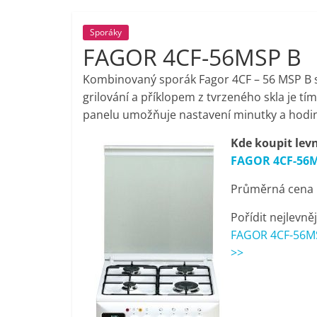
porovnání,
Sporáky
FAGOR 4CF-56MSP B
pračky,
Kombinovaný sporák Fagor 4CF – 56 MSP B 
televize,
grilování a příklopem z tvrzeného skla je 
panelu umožňuje nastavení minutky a hodin
notebooky,
Kde koupit lev
FAGOR 4CF-56
mobilní
Průměrná cena p
telefony,
Pořídit nejlevněj
FAGOR 4CF-56MS
kávovary,
>>
bazény