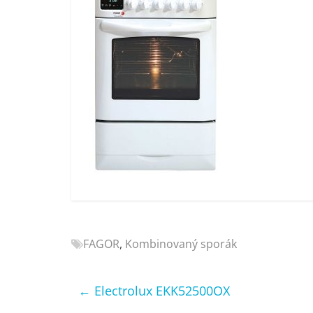
Nejlepší
elektronika
porovnání
Elektro
OK,
recenze,
pračky,
televize,
notebooky,
mobilní
telefony,
kávovary,
bazény
FAGOR
,
Kombinovaný sporák
←
Electrolux EKK52500OX