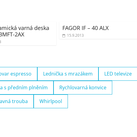
amická varná deska
FAGOR IF – 40 ALX
3MFT-2AX
15.9.2013
3
ovar espresso
Lednička s mrazákem
LED televize
a s předním plněním
Rychlovarná konvice
avná trouba
Whirlpool