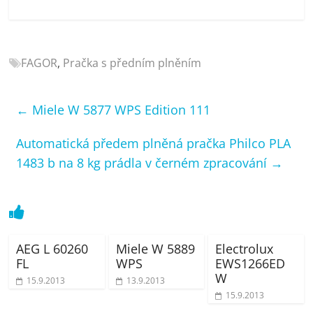
porovnání
Elektro
OK,
recenze,
FAGOR
,
Pračka s předním plněním
pračky,
televize,
←
Miele W 5877 WPS Edition 111
notebooky,
mobilní
Automatická předem plněná pračka Philco PLA
telefony,
kávovary,
1483 b na 8 kg prádla v černém zpracování
→
bazény
AEG L 60260
Miele W 5889
Electrolux
FL
WPS
EWS1266ED
W
15.9.2013
13.9.2013
15.9.2013