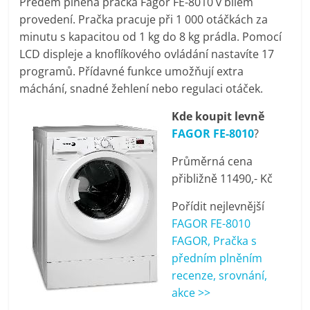
Předem plněná pračka Fagor FE-8010 v bílém
pračky,
provedení. Pračka pracuje při 1 000 otáčkách za
minutu s kapacitou od 1 kg do 8 kg prádla. Pomocí
televize,
LCD displeje a knoflíkového ovládání nastavíte 17
programů. Přídavné funkce umožňují extra
máchání, snadné žehlení nebo regulaci otáček.
notebooky,
Kde koupit levně
mobilní
FAGOR FE-8010
?
Průměrná cena
telefony,
přibližně 11490,- Kč
kávovary,
Pořídit nejlevnější
FAGOR FE-8010
FAGOR, Pračka s
bazény
předním plněním
recenze, srovnání,
Nejlepší
akce >>
elektronika