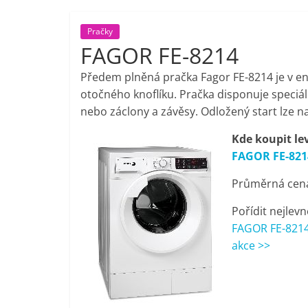
porovnání,
Pračky
FAGOR FE-8214
pračky,
Předem plněná pračka Fagor FE-8214 je v en
televize,
otočného knoflíku. Pračka disponuje speciál
nebo záclony a závěsy. Odložený start lze na
notebooky,
Kde koupit le
FAGOR FE-821
mobilní
Průměrná cena 
telefony,
Pořídit nejlevn
FAGOR FE-8214
kávovary,
akce >>
bazény