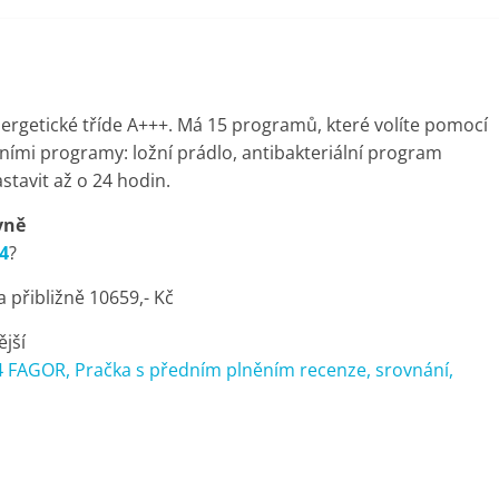
ergetické tříde A+++. Má 15 programů, které volíte pomocí
ními programy: ložní prádlo, antibakteriální program
stavit až o 24 hodin.
vně
4
?
přibližně 10659,- Kč
ější
 FAGOR, Pračka s předním plněním recenze, srovnání,