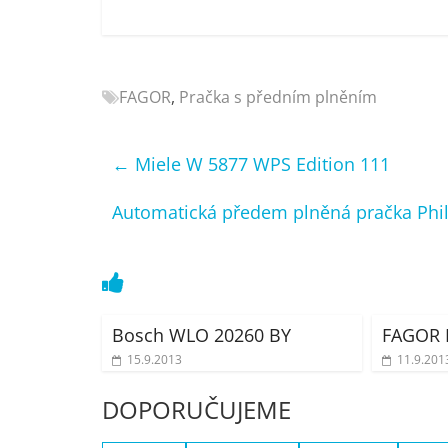
Nejlepší
elektronika
porovnání
Elektro
FAGOR
,
Pračka s předním plněním
OK,
recenze,
←
Miele W 5877 WPS Edition 111
pračky,
televize,
Automatická předem plněná pračka Phil
notebooky,
mobilní
telefony,
kávovary,
bazény
Bosch WLO 20260 BY
FAGOR 
15.9.2013
11.9.201
DOPORUČUJEME