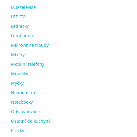
LCD televize
LED TV
Ledničky
Letní pneu
Mikrovlnné trouby
Mixéry
Mobilní telefony
Mrazáky
Myčky
Na motorku
Notebooky
Odšťavňovače
Ostatní do kuchyně
Pračky