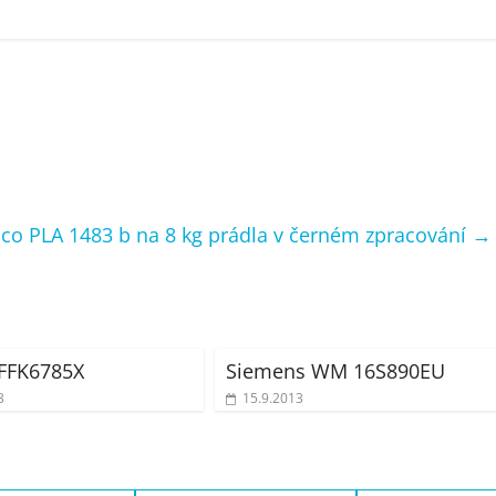
co PLA 1483 b na 8 kg prádla v černém zpracování
→
FFK6785X
Siemens WM 16S890EU
3
15.9.2013