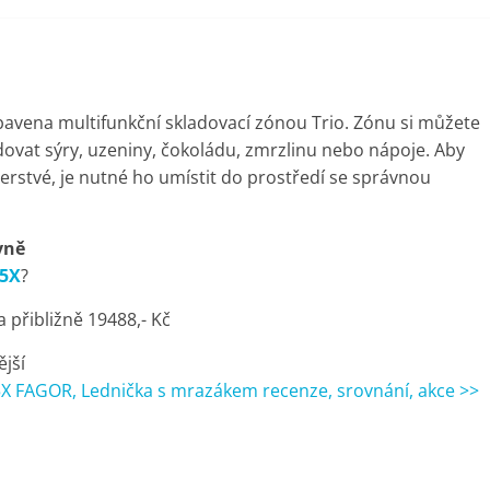
avena multifunkční skladovací zónou Trio. Zónu si můžete
adovat sýry, uzeniny, čokoládu, zmrzlinu nebo nápoje. Aby
erstvé, je nutné ho umístit do prostředí se správnou
vně
45X
?
přibližně 19488,- Kč
ější
X FAGOR, Lednička s mrazákem recenze, srovnání, akce >>