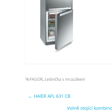
Nejlepší
elektronika
porovnání
Elektro
OK,
recenze,
pračky,
televize,
notebooky,
mobilní
telefony,
kávovary,
bazény
FAGOR
,
Lednička s mrazákem
←
HAIER AFL 631 CB
Volně stojící kombin