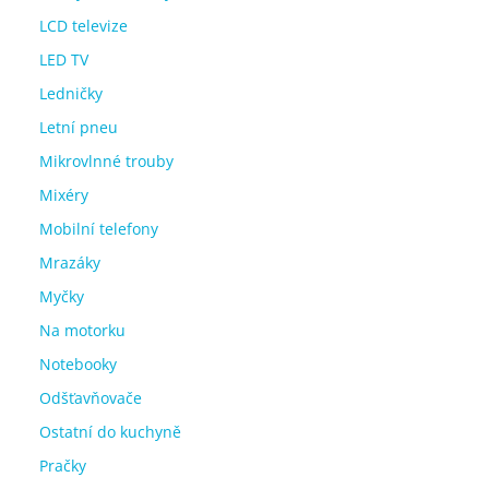
LCD televize
LED TV
Ledničky
Letní pneu
Mikrovlnné trouby
Mixéry
Mobilní telefony
Mrazáky
Myčky
Na motorku
Notebooky
Odšťavňovače
Ostatní do kuchyně
Pračky