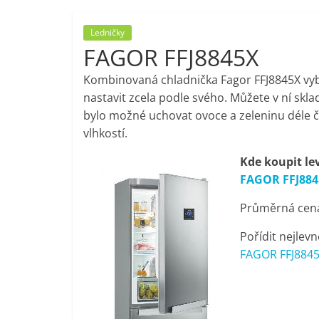
porovnání,
Ledničky
FAGOR FFJ8845X
pračky,
Kombinovaná chladnička Fagor FFJ8845X vyb
televize,
nastavit zcela podle svého. Můžete v ní skl
bylo možné uchovat ovoce a zeleninu déle č
vlhkostí.
notebooky,
Kde koupit le
mobilní
FAGOR FFJ88
Průměrná cena 
telefony,
Pořídit nejlevn
kávovary,
FAGOR FFJ8845
bazény