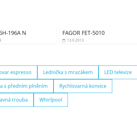
6H-196A N
FAGOR FET-5010
3
13.9.2013
ovar espresso
Lednička s mrazákem
LED televize
a s předním plněním
Rychlovarná konvice
avná trouba
Whirlpool