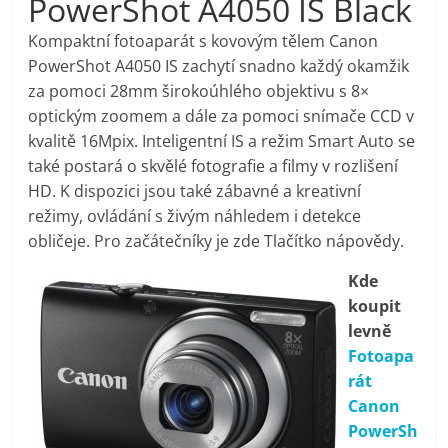
PowerShot A4050 IS Black
pračky,
Kompaktní fotoaparát s kovovým tělem Canon
PowerShot A4050 IS zachytí snadno každý okamžik
televize,
za pomoci 28mm širokoúhlého objektivu s 8×
optickým zoomem a dále za pomoci snímače CCD v
notebooky,
kvalitě 16Mpix. Inteligentní IS a režim Smart Auto se
také postará o skvělé fotografie a filmy v rozlišení
mobilní
HD. K dispozici jsou také zábavné a kreativní
režimy, ovládání s živým náhledem i detekce
obličeje. Pro začátečníky je zde Tlačítko nápovědy.
telefony,
Kde
kávovary,
koupit
levně
bazény
Fotoapa
rát
Canon
Nejlepší
PowerSh
elektronika