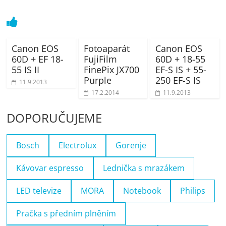
Canon EOS
Fotoaparát
Canon EOS
60D + EF 18-
FujiFilm
60D + 18-55
55 IS II
FinePix JX700
EF-S IS + 55-
Purple
250 EF-S IS
11.9.2013
17.2.2014
11.9.2013
DOPORUČUJEME
Bosch
Electrolux
Gorenje
Kávovar espresso
Lednička s mrazákem
LED televize
MORA
Notebook
Philips
Pračka s předním plněním