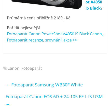
ot A4050
porovnání
IS Black
?
Elektro
OK,
Průměrná cena přibližně 2189,- Kč
recenze,
pračky,
Pořídit nejlevnější
televize,
Fotoaparát Canon PowerShot A4050 IS Black Canon,
notebooky,
Fotoaparát recenze, srovnání, akce >>
mobilní
telefony,
kávovary,
bazény
Canon
,
Fotoaparát
←
Fotoaparát Samsung WB30F White
Fotoaparát Canon EOS 6D + 24-105 EF L IS USM
→