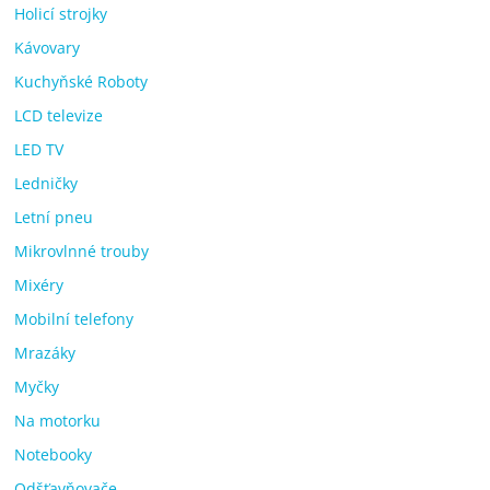
Holicí strojky
Kávovary
Kuchyňské Roboty
LCD televize
LED TV
Ledničky
Letní pneu
Mikrovlnné trouby
Mixéry
Mobilní telefony
Mrazáky
Myčky
Na motorku
Notebooky
Odšťavňovače