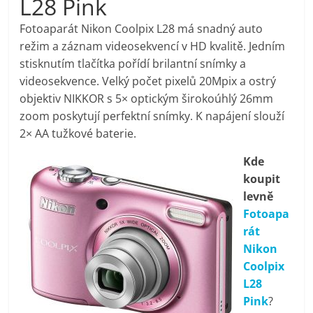
L28 Pink
pračky,
Fotoaparát Nikon Coolpix L28 má snadný auto
režim a záznam videosekvencí v HD kvalitě. Jedním
televize,
stisknutím tlačítka pořídí brilantní snímky a
videosekvence. Velký počet pixelů 20Mpix a ostrý
notebooky,
objektiv NIKKOR s 5× optickým širokoúhlý 26mm
zoom poskytují perfektní snímky. K napájení slouží
mobilní
2× AA tužkové baterie.
Kde
telefony,
koupit
levně
kávovary,
Fotoapa
rát
bazény
Nikon
Coolpix
L28
Nejlepší
Pink
?
elektronika