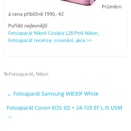
porovnání
Průměrn
Elektro
á cena přibližně 1990,- Kč
OK,
recenze,
Pořídit nejlevnější
pračky,
Fotoaparát Nikon Coolpix L28 Pink Nikon,
televize,
Fotoaparát recenze, srovnání, akce >>
notebooky,
mobilní
telefony,
kávovary,
bazény
Fotoaparát
,
Nikon
←
Fotoaparát Samsung WB30F White
Fotoaparát Canon EOS 6D + 24-105 EF L IS USM
→