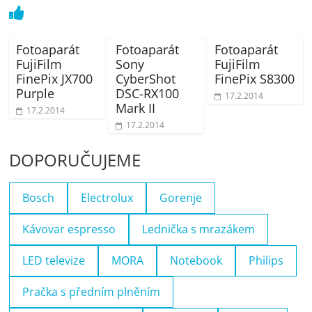
Fotoaparát
Fotoaparát
Fotoaparát
FujiFilm
Sony
FujiFilm
FinePix JX700
CyberShot
FinePix S8300
Purple
DSC-RX100
17.2.2014
Mark II
17.2.2014
17.2.2014
DOPORUČUJEME
Bosch
Electrolux
Gorenje
Kávovar espresso
Lednička s mrazákem
LED televize
MORA
Notebook
Philips
Pračka s předním plněním