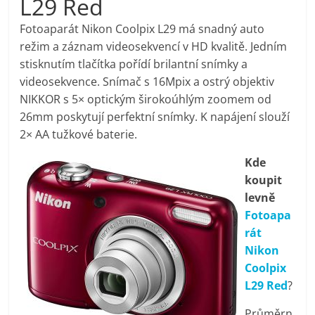
L29 Red
pračky,
Fotoaparát Nikon Coolpix L29 má snadný auto
režim a záznam videosekvencí v HD kvalitě. Jedním
televize,
stisknutím tlačítka pořídí brilantní snímky a
videosekvence. Snímač s 16Mpix a ostrý objektiv
notebooky,
NIKKOR s 5× optickým širokoúhlým zoomem od
26mm poskytují perfektní snímky. K napájení slouží
mobilní
2× AA tužkové baterie.
Kde
telefony,
koupit
levně
kávovary,
Fotoapa
rát
bazény
Nikon
Coolpix
L29 Red
?
Nejlepší
elektronika
Průměrn