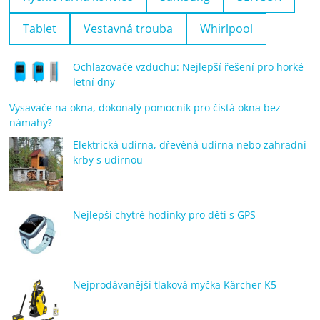
Tablet
Vestavná trouba
Whirlpool
Ochlazovače vzduchu: Nejlepší řešení pro horké
letní dny
Vysavače na okna, dokonalý pomocník pro čistá okna bez
námahy?
Elektrická udírna, dřevěná udírna nebo zahradní
krby s udírnou
Nejlepší chytré hodinky pro děti s GPS
Nejprodávanější tlaková myčka Kärcher K5