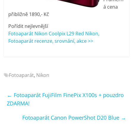
porovnání
á cena
Elektro
přibližně 1890,- Kč
OK,
recenze,
Pořídit nejlevnější
pračky,
Fotoaparát Nikon Coolpix L29 Red Nikon,
televize,
Fotoaparát recenze, srovnání, akce >>
notebooky,
mobilní
telefony,
kávovary,
bazény
Fotoaparát
,
Nikon
←
Fotoaparát FujiFilm FinePix X100s + pouzdro
ZDARMA!
Fotoaparát Canon PowerShot D20 Blue
→