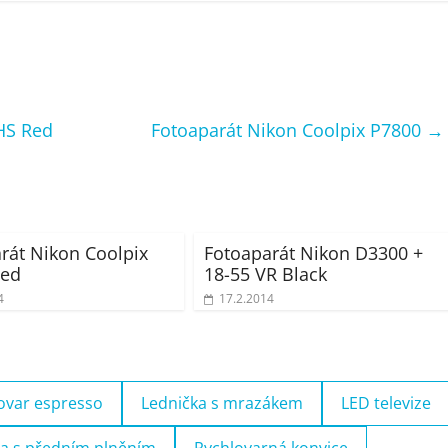
HS Red
Fotoaparát Nikon Coolpix P7800
→
rát Nikon Coolpix
Fotoaparát Nikon D3300 +
Red
18-55 VR Black
4
17.2.2014
ovar espresso
Lednička s mrazákem
LED televize