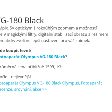
G-180 Black
Mpix, 5× optickým širokoúhlým zoomem a možností
9 magickými filtry, digitální stabilizací obrazu a režimem
omaticky zvolí nejlepší nastavení pro váš snímek.
de koupit levně
otoaparát Olympus VG-180 Black
?
růměrná cena přibližně 1599,- Kč
ořídit nejlevnější
otoaparát Olympus VG-180 Black Olympus, Fotoaparát
ecenze, srovnání, akce >>