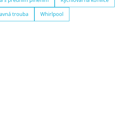
a s předním plněním
Rychlovarná konvice
avná trouba
Whirlpool