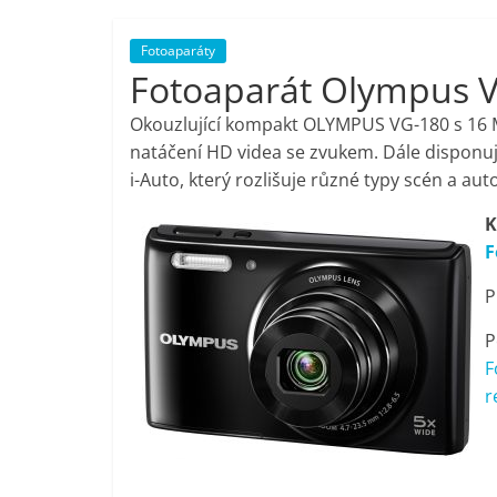
porovnání,
Fotoaparáty
Fotoaparát Olympus V
pračky,
Okouzlující kompakt OLYMPUS VG-180 s 16 
televize,
natáčení HD videa se zvukem. Dále disponuje 
i-Auto, který rozlišuje různé typy scén a aut
notebooky,
K
F
mobilní
P
telefony,
P
F
kávovary,
r
bazény