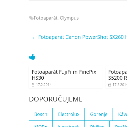
Nejlepší
elektronika
Fotoaparát
,
Olympus
porovnání
Elektro
OK,
←
Fotoaparát Canon PowerShot SX260 
recenze,
pračky,
televize,
notebooky,
mobilní
Fotoaparát FujiFilm FinePix
Fotoapa
telefony,
HS30
S5200 
kávovary,
17.2.2014
17.2.201
bazény
DOPORUČUJEME
Bosch
Electrolux
Gorenje
Káv