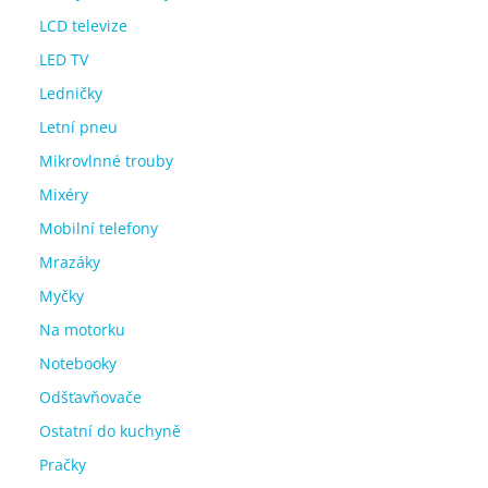
LCD televize
LED TV
Ledničky
Letní pneu
Mikrovlnné trouby
Mixéry
Mobilní telefony
Mrazáky
Myčky
Na motorku
Notebooky
Odšťavňovače
Ostatní do kuchyně
Pračky