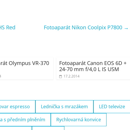
HS Red
Fotoaparát Nikon Coolpix P7800
→
rát Olympus VR-370
Fotoaparát Canon EOS 6D +
24-70 mm f/4,0 L IS USM
4
17.2.2014
ovar espresso
Lednička s mrazákem
LED televize
a s předním plněním
Rychlovarná konvice