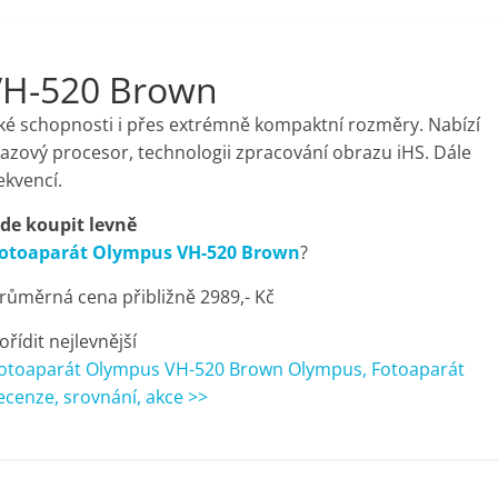
VH-520 Brown
ké schopnosti i přes extrémně kompaktní rozměry. Nabízí
zový procesor, technologii zpracování obrazu iHS. Dále
ekvencí.
de koupit levně
otoaparát Olympus VH-520 Brown
?
růměrná cena přibližně 2989,- Kč
ořídit nejlevnější
otoaparát Olympus VH-520 Brown Olympus, Fotoaparát
ecenze, srovnání, akce >>