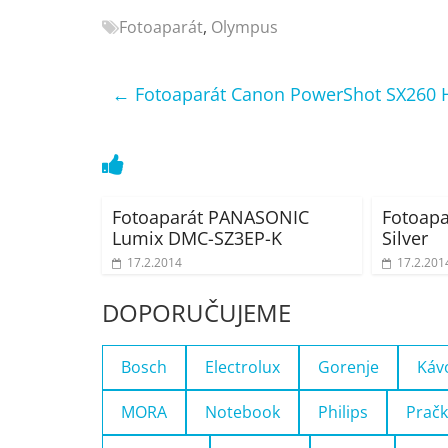
Nejlepší
Fotoaparát
,
Olympus
elektronika
porovnání
←
Fotoaparát Canon PowerShot SX260 
Elektro
OK,
recenze,
pračky,
televize,
notebooky,
Fotoaparát PANASONIC
Fotoapa
Lumix DMC-SZ3EP-K
Silver
mobilní
telefony,
17.2.2014
17.2.201
kávovary,
DOPORUČUJEME
bazény
Bosch
Electrolux
Gorenje
Káv
MORA
Notebook
Philips
Pračk