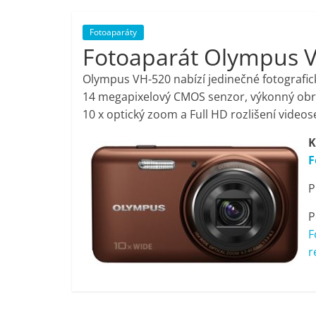
porovnání,
Fotoaparáty
Fotoaparát Olympus 
pračky,
Olympus VH-520 nabízí jedinečné fotografic
televize,
14 megapixelový CMOS senzor, výkonný obra
10 x optický zoom a Full HD rozlišení videos
notebooky,
K
F
mobilní
P
telefony,
P
F
kávovary,
r
bazény