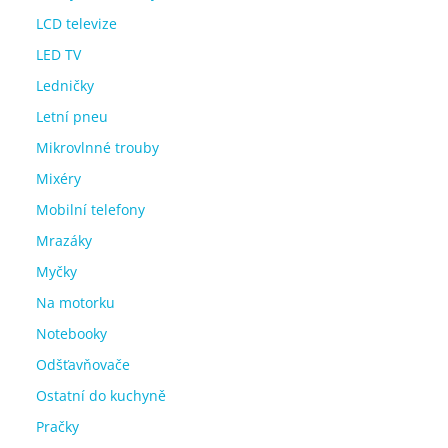
LCD televize
LED TV
Ledničky
Letní pneu
Mikrovlnné trouby
Mixéry
Mobilní telefony
Mrazáky
Myčky
Na motorku
Notebooky
Odšťavňovače
Ostatní do kuchyně
Pračky