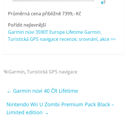
e
?
porovnání
Elektro
Průměrná cena přibližně 7399,- Kč
OK,
recenze,
Pořídit nejlevnější
pračky,
Garmin nüvi 3590T Europe Lifetime Garmin,
televize,
Turistická GPS navigace recenze, srovnání, akce >>
notebooky,
mobilní
telefony,
kávovary,
bazény
Garmin
,
Turistická GPS navigace
←
Garmin nüvi 40 ČR Lifetime
Nintendo Wii U Zombi Premium Pack Black –
Limited edition
→