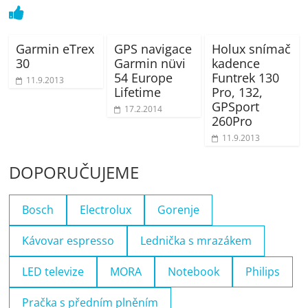
Garmin eTrex
GPS navigace
Holux snímač
30
Garmin nüvi
kadence
54 Europe
Funtrek 130
11.9.2013
Lifetime
Pro, 132,
GPSport
17.2.2014
260Pro
11.9.2013
DOPORUČUJEME
Bosch
Electrolux
Gorenje
Kávovar espresso
Lednička s mrazákem
LED televize
MORA
Notebook
Philips
Pračka s předním plněním