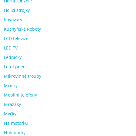
Herní konzole
Holicí strojky
Kávovary
Kuchyňské Roboty
LCD televize
LED TV
Ledničky
Letní pneu
Mikrovlnné trouby
Mixéry
Mobilní telefony
Mrazáky
Myčky
Na motorku
Notebooky