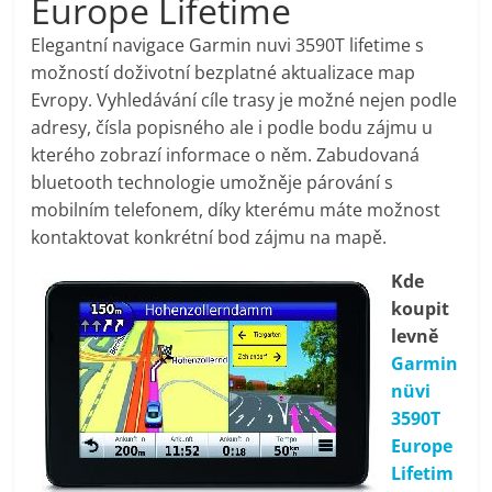
Europe Lifetime
pračky,
Elegantní navigace Garmin nuvi 3590T lifetime s
možností doživotní bezplatné aktualizace map
televize,
Evropy. Vyhledávání cíle trasy je možné nejen podle
adresy, čísla popisného ale i podle bodu zájmu u
notebooky,
kterého zobrazí informace o něm. Zabudovaná
bluetooth technologie umožněje párování s
mobilní
mobilním telefonem, díky kterému máte možnost
kontaktovat konkrétní bod zájmu na mapě.
telefony,
Kde
koupit
kávovary,
levně
Garmin
bazény
nüvi
3590T
Europe
Nejlepší
Lifetim
elektronika