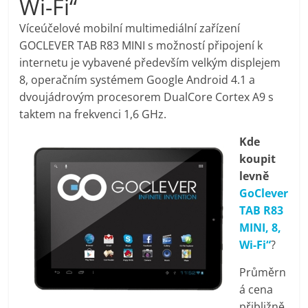
Wi-Fi“
pračky,
Víceúčelové mobilní multimediální zařízení
GOCLEVER TAB R83 MINI s možností připojení k
televize,
internetu je vybavené především velkým displejem
8, operačním systémem Google Android 4.1 a
notebooky,
dvoujádrovým procesorem DualCore Cortex A9 s
taktem na frekvenci 1,6 GHz.
mobilní
Kde
koupit
telefony,
levně
GoClever
kávovary,
TAB R83
MINI, 8,
bazény
Wi-Fi“
?
Průměrn
Nejlepší
á cena
elektronika
přibližně