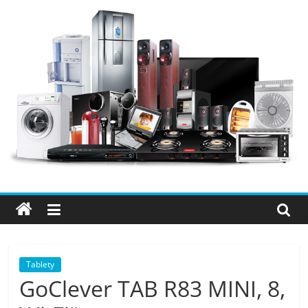
Přeskočit
na
obsah
Elektro
OK
–
nejlepší
elektronika
Tablety
GoClever TAB R83 MINI, 8,
porovnání,