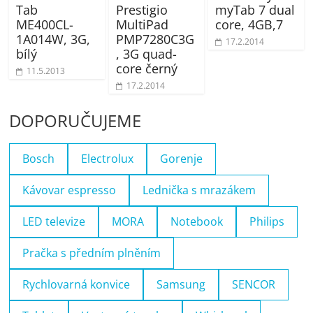
Tab
Prestigio
myTab 7 dual
ME400CL-
MultiPad
core, 4GB,7
1A014W, 3G,
PMP7280C3G
17.2.2014
bílý
, 3G quad-
core černý
11.5.2013
17.2.2014
DOPORUČUJEME
Bosch
Electrolux
Gorenje
Kávovar espresso
Lednička s mrazákem
LED televize
MORA
Notebook
Philips
Pračka s předním plněním
Rychlovarná konvice
Samsung
SENCOR