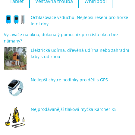
Tablet
Vestavná trouba
Whirlpool
Ochlazovače vzduchu: Nejlepší řešení pro horké
letní dny
Vysavače na okna, dokonalý pomocník pro čistá okna bez
námahy?
Elektrická udírna, dřevěná udírna nebo zahradní
krby s udírnou
Nejlepší chytré hodinky pro děti s GPS
Nejprodávanější tlaková myčka Kärcher K5