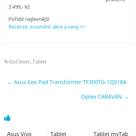
porovnání
3 499,- Kč
Elektro
OK,
Pořídit nejlevnější
recenze,
Recenze, srovnání, akce a ceny >>
pračky,
televize,
notebooky,
mobilní
GoClever
,
Tablet
telefony,
kávovary,
bazény
←
Asus Eee Pad Transformer TF300TG-1Q018A
Optex CARAVAN
→
Asus Vivo
Tablet
Tablet myTab