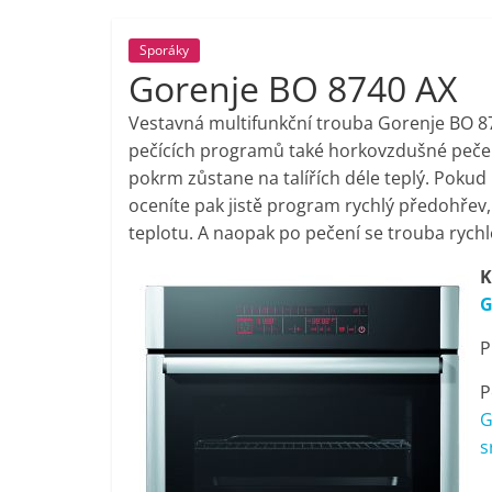
porovnání,
Sporáky
Gorenje BO 8740 AX
pračky,
Vestavná multifunkční trouba Gorenje BO 87
televize,
pečících programů také horkovzdušné pečen
pokrm zůstane na talířích déle teplý. Pokud
oceníte pak jistě program rychlý předohřev
notebooky,
teplotu. A naopak po pečení se trouba rychl
mobilní
K
G
telefony,
P
kávovary,
P
G
s
bazény