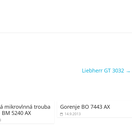
Liebherr GT 3032
→
á mikrovlnná trouba
Gorenje BO 7443 AX
e BM 5240 AX
14.9.2013
3