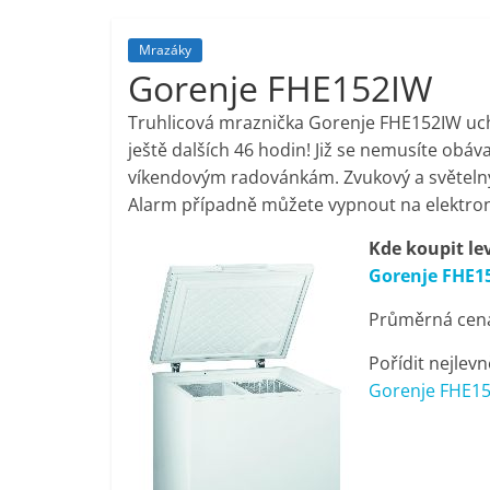
porovnání,
Mrazáky
Gorenje FHE152IW
pračky,
Truhlicová mraznička Gorenje FHE152IW uc
televize,
ještě dalších 46 hodin! Již se nemusíte ob
víkendovým radovánkám. Zvukový a světelný
Alarm případně můžete vypnout na elektron
notebooky,
Kde koupit le
mobilní
Gorenje FHE1
Průměrná cena 
telefony,
Pořídit nejlevn
kávovary,
Gorenje FHE152
bazény