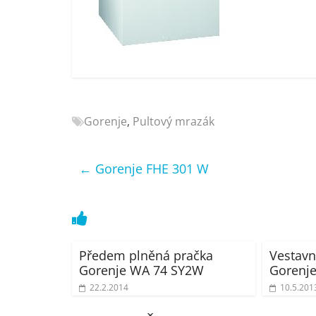
Nejlepší
elektronika
porovnání
Elektro
OK,
recenze,
pračky,
Gorenje
,
Pultový mrazák
televize,
notebooky,
mobilní
←
Gorenje FHE 301 W
telefony,
kávovary,
bazény
Předem plněná pračka
Vestavn
Gorenje WA 74 SY2W
Gorenj
22.2.2014
10.5.201