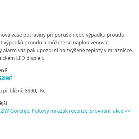
hová vaše potraviny při poruše nebo výpadku proudu
ávat výpadků proudu a můžete se naplno věnovat
 alarm vás pak upozorní na zvýšené teploty v mrazničce.
ickém LED displeji.
vně
52IW
?
přibližně 8990,- Kč
ější
IW Gorenje, Pultový mrazák recenze, srovnání, akce >>