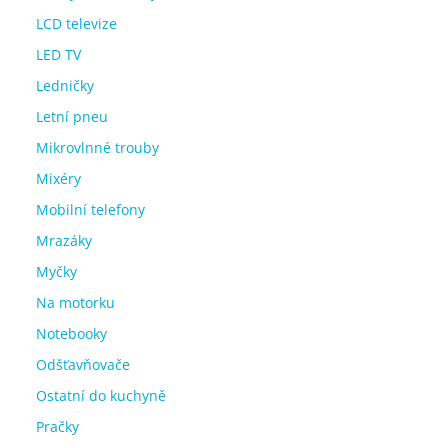
LCD televize
LED TV
Ledničky
Letní pneu
Mikrovlnné trouby
Mixéry
Mobilní telefony
Mrazáky
Myčky
Na motorku
Notebooky
Odšťavňovače
Ostatní do kuchyně
Pračky