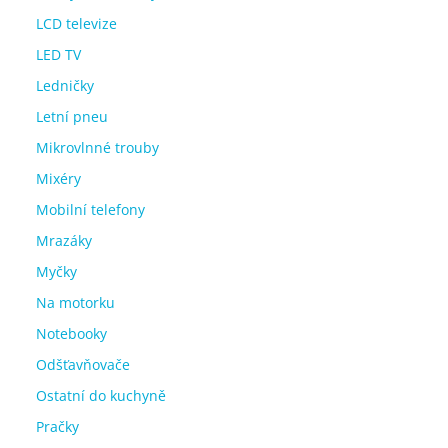
LCD televize
LED TV
Ledničky
Letní pneu
Mikrovlnné trouby
Mixéry
Mobilní telefony
Mrazáky
Myčky
Na motorku
Notebooky
Odšťavňovače
Ostatní do kuchyně
Pračky