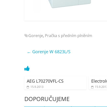
Nejlepší
elektronika
porovnání
Elektro
OK,
recenze,
Gorenje
,
Pračka s předním plněním
pračky,
televize,
notebooky,
←
Gorenje W 6823L/S
mobilní
telefony,
kávovary,
bazény
AEG L70270VFL-CS
Electr
15.9.2013
15.9.201
DOPORUČUJEME