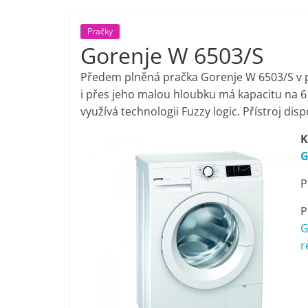
porovnání,
Pračky
Gorenje W 6503/S
pračky,
Předem plněná pračka Gorenje W 6503/S v p
televize,
i přes jeho malou hloubku má kapacitu na 6 
využívá technologii Fuzzy logic. Přístroj disp
notebooky,
K
G
mobilní
P
telefony,
P
G
kávovary,
r
bazény