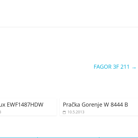
FAGOR 3F 211
→
olux EWF1487HDW
Pračka Gorenje W 8444 B
3
10.5.2013