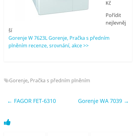
Kč
porovnání
Elektro
Pořídit
OK,
nejlevněj
recenze,
ší
pračky,
Gorenje W 7623L Gorenje, Pračka s předním
televize,
plněním recenze, srovnání, akce >>
notebooky,
mobilní
telefony,
kávovary,
bazény
Gorenje
,
Pračka s předním plněním
←
FAGOR FET-6310
Gorenje WA 7039
→