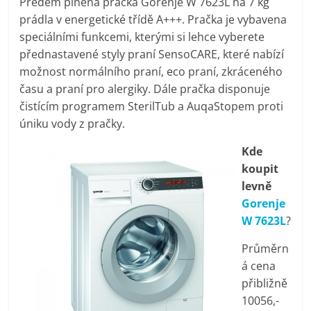
Předem plněná pračka Gorenje W 7623L na 7 kg
pračky,
prádla v energetické třídě A+++. Pračka je vybavena
speciálními funkcemi, kterými si lehce vyberete
televize,
přednastavené styly praní SensoCARE, které nabízí
možnost normálního praní, eco praní, zkráceného
času a praní pro alergiky. Dále pračka disponuje
notebooky,
čistícím programem SterilTub a AuqaStopem proti
úniku vody z pračky.
mobilní
Kde
telefony,
koupit
levně
Gorenje
kávovary,
W 7623L
?
bazény
Průměrn
á cena
přibližně
Nejlepší
10056,-
elektronika