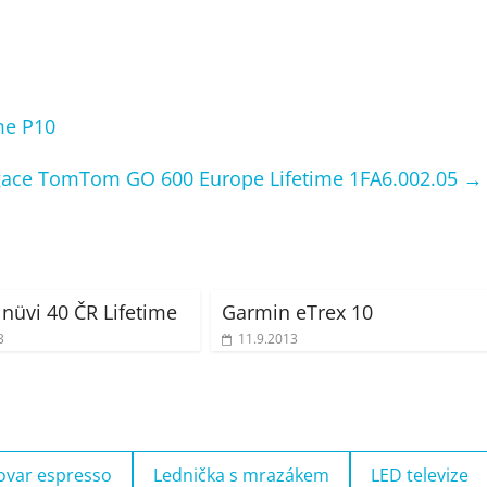
me P10
gace TomTom GO 600 Europe Lifetime 1FA6.002.05
→
nüvi 40 ČR Lifetime
Garmin eTrex 10
3
11.9.2013
ovar espresso
Lednička s mrazákem
LED televize