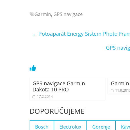
Nejlepší
elektronika
Garmin
,
GPS navigace
porovnání
Elektro
←
Fotoaparát Energy Sistem Photo Fra
OK,
recenze,
GPS navi
pračky,
televize,
notebooky,
mobilní
telefony,
kávovary,
GPS navigace Garmin
Garmin 
Dakota 10 PRO
bazény
11.9.201
17.2.2014
DOPORUČUJEME
Bosch
Electrolux
Gorenje
Káv