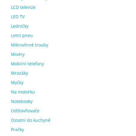
LCD televize
LED TV
Ledničky
Letní pneu
Mikrovlnné trouby
Mixéry
Mobilní telefony
Mrazáky
Myčky
Na motorku
Notebooky
Odšťavňovače
Ostatní do kuchyně
Pračky