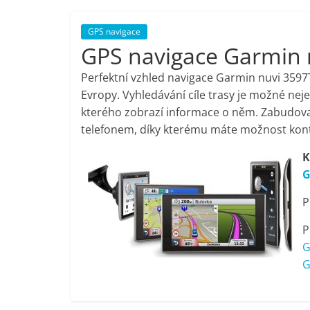
porovnání,
GPS navigace
GPS navigace Garmin 
pračky,
Perfektní vzhled navigace Garmin nuvi 3597
televize,
Evropy. Vyhledávání cíle trasy je možné nej
kterého zobrazí informace o něm. Zabudov
telefonem, díky kterému máte možnost kon
notebooky,
K
mobilní
G
P
telefony,
P
kávovary,
G
G
bazény