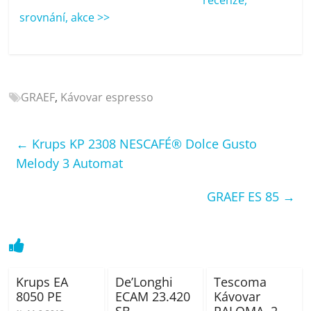
porovnání
srovnání, akce >>
Elektro
OK,
recenze,
pračky,
televize,
GRAEF
,
Kávovar espresso
notebooky,
mobilní
telefony,
←
Krups KP 2308 NESCAFÉ® Dolce Gusto
kávovary,
Melody 3 Automat
bazény
GRAEF ES 85
→
Krups EA
De’Longhi
Tescoma
8050 PE
ECAM 23.420
Kávovar
SB
PALOMA, 2