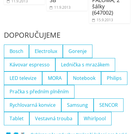
11.9.2013
šálky
11.9.2013
(647002)
15.9.2013
DOPORUČUJEME
Bosch
Electrolux
Gorenje
Kávovar espresso
Lednička s mrazákem
LED televize
MORA
Notebook
Philips
Pračka s předním plněním
Rychlovarná konvice
Samsung
SENCOR
Tablet
Vestavná trouba
Whirlpool