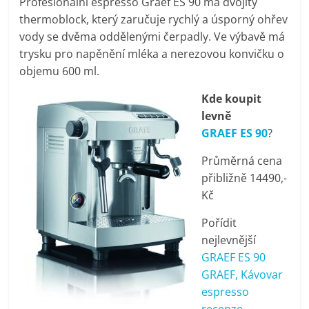
Profesionální espresso Graef ES 90 má dvojitý
pračky,
thermoblock, který zaručuje rychlý a úsporný ohřev
vody se dvěma oddělenými čerpadly. Ve výbavě má
televize,
trysku pro napěnění mléka a nerezovou konvičku o
objemu 600 ml.
notebooky,
Kde koupit
levně
mobilní
GRAEF ES 90
?
Průměrná cena
telefony,
přibližně 14490,-
Kč
kávovary,
Pořídit
nejlevnější
bazény
GRAEF ES 90
GRAEF, Kávovar
Nejlepší
espresso
elektronika
recenze,