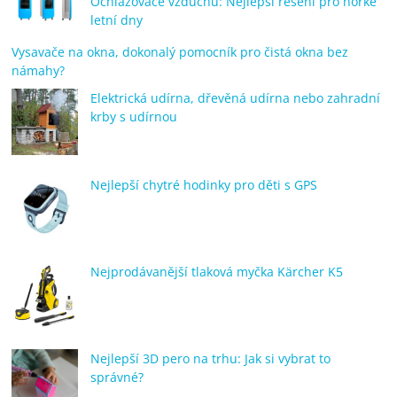
Ochlazovače vzduchu: Nejlepší řešení pro horké
letní dny
Vysavače na okna, dokonalý pomocník pro čistá okna bez
námahy?
Elektrická udírna, dřevěná udírna nebo zahradní
krby s udírnou
Nejlepší chytré hodinky pro děti s GPS
Nejprodávanější tlaková myčka Kärcher K5
Nejlepší 3D pero na trhu: Jak si vybrat to
správné?