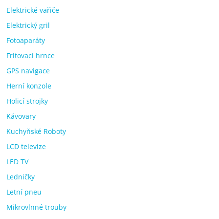
Elektrické vařiče
Elektrický gril
Fotoaparáty
Fritovací hrnce
GPS navigace
Herní konzole
Holicí strojky
Kávovary
Kuchyňské Roboty
LCD televize
LED TV
Ledničky
Letní pneu
Mikrovlnné trouby