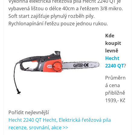
Výkonná elektrická řetězová pila Hecht 2240 QT je
pračky,
vybavená lištou o délce 40cm a řetězem 3/8 mikro.
Soft start zajišťuje plynulý rozběh pily.
televize,
Rychlonapínání řetězu pouze jednou rukou.
Kde
notebooky,
koupit
levně
mobilní
Hecht
2240 QT
?
telefony,
Průměrn
á cena
kávovary,
přibližně
1939,- Kč
bazény
Pořídit nejlevnější
Hecht 2240 QT Hecht, Elektrická řetězová pila
Nejlepší
recenze, srovnání, akce >>
elektronika