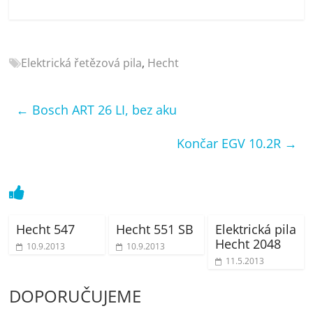
porovnání
Elektro
OK,
recenze,
Elektrická řetězová pila
,
Hecht
pračky,
televize,
←
Bosch ART 26 LI, bez aku
notebooky,
mobilní
Končar EGV 10.2R
→
telefony,
kávovary,
bazény
Hecht 547
Hecht 551 SB
Elektrická pila
Hecht 2048
10.9.2013
10.9.2013
11.5.2013
DOPORUČUJEME