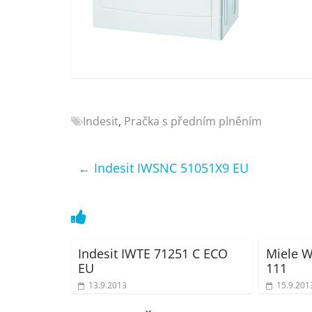
Nejlepší
elektronika
porovnání
Elektro
OK,
recenze,
pračky,
Indesit
,
Pračka s předním plněním
televize,
notebooky,
mobilní
←
Indesit IWSNC 51051X9 EU
telefony,
kávovary,
bazény
Indesit IWTE 71251 C ECO
Miele W
EU
111
13.9.2013
15.9.201