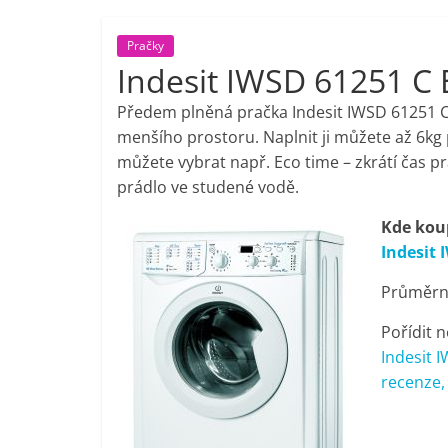
porovnání,
Pračky
Indesit IWSD 61251 C
pračky,
Předem plněná pračka Indesit IWSD 61251 C
televize,
menšího prostoru. Naplnit ji můžete až 6kg p
můžete vybrat např. Eco time – zkrátí čas p
prádlo ve studené vodě.
notebooky,
Kde koup
mobilní
Indesit 
Průměrná
telefony,
Pořídit n
kávovary,
Indesit 
recenze,
bazény