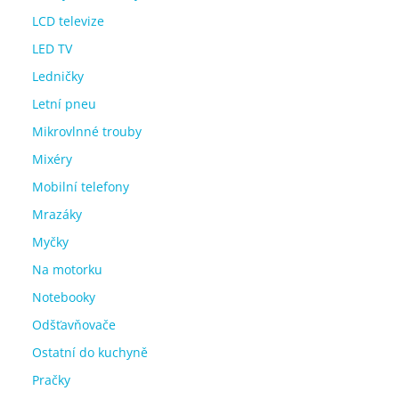
LCD televize
LED TV
Ledničky
Letní pneu
Mikrovlnné trouby
Mixéry
Mobilní telefony
Mrazáky
Myčky
Na motorku
Notebooky
Odšťavňovače
Ostatní do kuchyně
Pračky