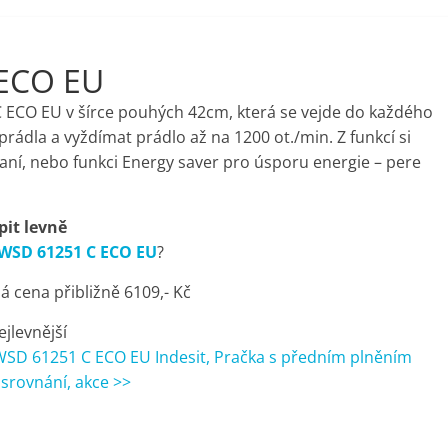
 ECO EU
 ECO EU v šírce pouhých 42cm, která se vejde do každého
rádla a vyždímat prádlo až na 1200 ot./min. Z funkcí si
raní, nebo funkci Energy saver pro úsporu energie – pere
it levně
IWSD 61251 C ECO EU
?
 cena přibližně 6109,- Kč
ejlevnější
IWSD 61251 C ECO EU Indesit, Pračka s předním plněním
 srovnání, akce >>