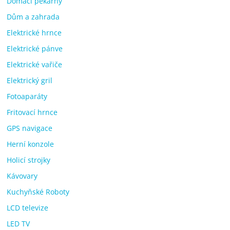
Domácí pekárny
Dům a zahrada
Elektrické hrnce
Elektrické pánve
Elektrické vařiče
Elektrický gril
Fotoaparáty
Fritovací hrnce
GPS navigace
Herní konzole
Holicí strojky
Kávovary
Kuchyňské Roboty
LCD televize
LED TV