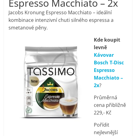
Espresso Macchiato – 2x
pračky,
Jacobs Kronung Espresso Macchiato – ideální
kombinace intenzivní chuti silného espressa a
televize,
smetanové pěny.
Kde koupit
notebooky,
levně
Kávovar
mobilní
Bosch T-Disc
Espresso
telefony,
Macchiato –
2x
?
kávovary,
Průměrná
cena přibližně
bazény
229,- Kč
Pořídit
Nejlepší
nejlevnější
elektronika