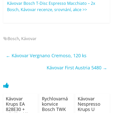
porovnání
Kávovar Bosch T-Disc Espresso Macchiato – 2x
Elektro
Bosch, Kávovar recenze, srovnání, akce >>
OK,
recenze,
pračky,
televize,
Bosch
,
Kávovar
notebooky,
mobilní
telefony,
←
Kávovar Vergnano Cremoso, 120 ks
kávovary,
bazény
Kávovar First Austria 5480
→
Kávovar
Rychlovarná
Kávovar
Krups EA
konvice
Nespresso
828E30 +
Bosch TWK
Krups U