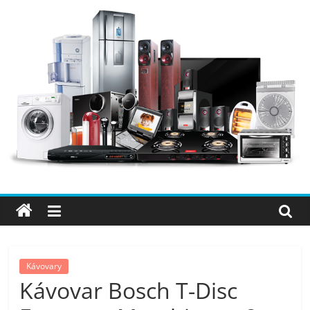
Přeskočit
na
obsah
Elektro
OK
–
nejlepší
elektronika
Kávovary
Kávovar Bosch T-Disc
porovnání,