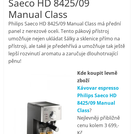
Saeco HD 8425/09
pračky,
Manual Class
televize,
Philips Saeco HD 8425/09 Manual Class má přední
panel z nerezové oceli. Tento pákový přístroj
umožňuje nejen ukládat šálky a sklenice přímo na
notebooky,
přístroji, ale také je předehřívá a umožňuje tak ještě
lepší rozvinutí aromatu a zaručuje dlouhotrvající
mobilní
pěnu!
telefony,
Kde koupit levně
zboží
Kávovar espresso
kávovary,
Philips Saeco HD
8425/09 Manual
bazény
Class
?
Nejlevněji přibližně
Nejlepší
cenu kolem 3 699,-
elektronika
Kč