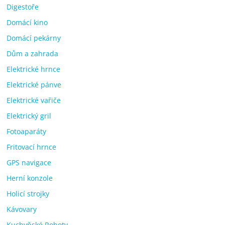
Digestoře
Domácí kino
Domácí pekárny
Dům a zahrada
Elektrické hrnce
Elektrické pánve
Elektrické vařiče
Elektrický gril
Fotoaparáty
Fritovací hrnce
GPS navigace
Herní konzole
Holicí strojky
Kávovary
Kuchyňské Roboty