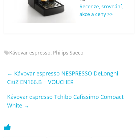
porovnání
Recenze, srovnání,
Elektro
akce a ceny >>
OK,
recenze,
pračky,
televize,
notebooky,
Kávovar espresso
,
Philips Saeco
mobilní
telefony,
kávovary,
←
Kávovar espresso NESPRESSO DeLonghi
bazény
CitiZ EN166.B + VOUCHER
Kávovar espresso Tchibo Cafissimo Compact
White
→