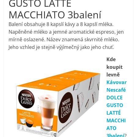
GUSTO LATTÉ
pračky,
MACCHIATO 3balení
televize,
Balení obsahuje 8 kapslí kávy a 8 kapslí mléka.
Napěněné mléko a jemné aromatické espreso, jen
mírně oslazené. Název znamená skvrnité mléko.
notebooky,
Jeho vzhled je stejně výjímečný jako jeho chuť.
mobilní
Kde
koupit
telefony,
levně
Kávovar
Nescafé
kávovary,
DOLCE
GUSTO
bazény
LATTÉ
MACCHI
Nejlepší
ATO
elektronika
3balení
?