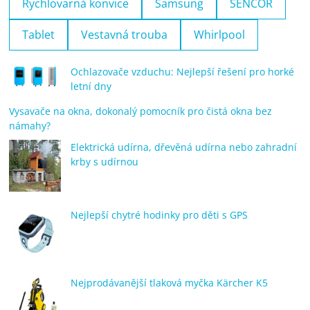
Rychlovarná konvice
Samsung
SENCOR
Tablet
Vestavná trouba
Whirlpool
Ochlazovače vzduchu: Nejlepší řešení pro horké
letní dny
Vysavače na okna, dokonalý pomocník pro čistá okna bez
námahy?
Elektrická udírna, dřevěná udírna nebo zahradní
krby s udírnou
Nejlepší chytré hodinky pro děti s GPS
Nejprodávanější tlaková myčka Kärcher K5