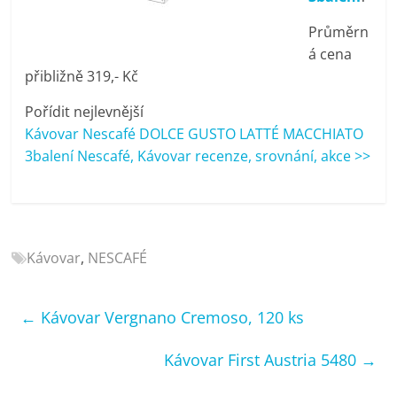
porovnání
Průměrn
Elektro
OK,
á cena
recenze,
přibližně 319,- Kč
pračky,
Pořídit nejlevnější
televize,
Kávovar Nescafé DOLCE GUSTO LATTÉ MACCHIATO
notebooky,
3balení Nescafé, Kávovar recenze, srovnání, akce >>
mobilní
telefony,
kávovary,
bazény
Kávovar
,
NESCAFÉ
←
Kávovar Vergnano Cremoso, 120 ks
Kávovar First Austria 5480
→