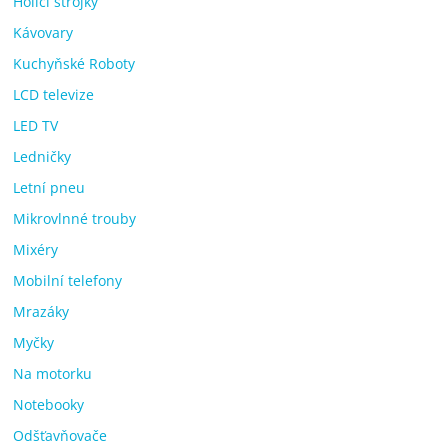
Holicí strojky
Kávovary
Kuchyňské Roboty
LCD televize
LED TV
Ledničky
Letní pneu
Mikrovlnné trouby
Mixéry
Mobilní telefony
Mrazáky
Myčky
Na motorku
Notebooky
Odšťavňovače