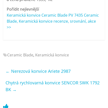
porovnání
Elektro
Pořídit nejlevnější
OK,
Keramická konvice Ceramic Blade PV 7435 Ceramic
recenze,
Blade, Keramická konvice recenze, srovnání, akce
pračky,
>>
televize,
notebooky,
mobilní
telefony,
Ceramic Blade
,
Keramická konvice
kávovary,
bazény
←
Nerezová konvice Ariete 2987
Chytrá rychlovarná konvice SENCOR SWK 1792
BK
→