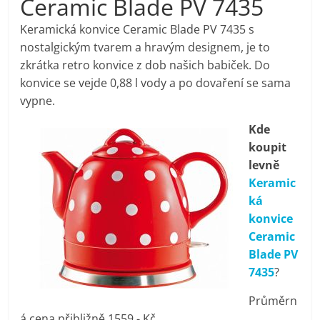
Ceramic Blade PV 7435
pračky,
Keramická konvice Ceramic Blade PV 7435 s
nostalgickým tvarem a hravým designem, je to
televize,
zkrátka retro konvice z dob našich babiček. Do
konvice se vejde 0,88 l vody a po dovaření se sama
notebooky,
vypne.
Kde
mobilní
koupit
levně
telefony,
Keramic
ká
kávovary,
konvice
Ceramic
bazény
Blade PV
7435
?
Nejlepší
Průměrn
elektronika
á cena přibližně 1559,- Kč