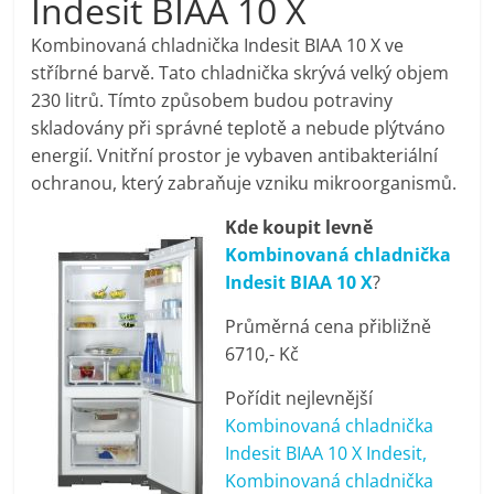
Indesit BIAA 10 X
pračky,
Kombinovaná chladnička Indesit BIAA 10 X ve
stříbrné barvě. Tato chladnička skrývá velký objem
televize,
230 litrů. Tímto způsobem budou potraviny
skladovány při správné teplotě a nebude plýtváno
notebooky,
energií. Vnitřní prostor je vybaven antibakteriální
ochranou, který zabraňuje vzniku mikroorganismů.
mobilní
Kde koupit levně
Kombinovaná chladnička
telefony,
Indesit BIAA 10 X
?
Průměrná cena přibližně
kávovary,
6710,- Kč
bazény
Pořídit nejlevnější
Kombinovaná chladnička
Indesit BIAA 10 X Indesit,
Nejlepší
Kombinovaná chladnička
elektronika