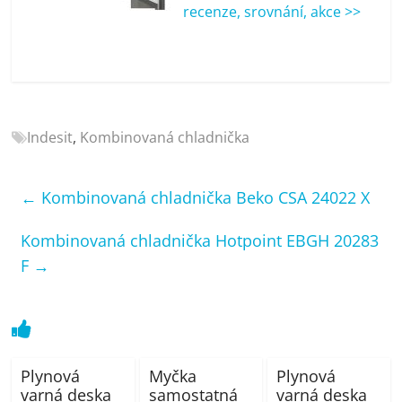
porovnání
recenze, srovnání, akce >>
Elektro
OK,
recenze,
pračky,
televize,
Indesit
,
Kombinovaná chladnička
notebooky,
mobilní
telefony,
←
Kombinovaná chladnička Beko CSA 24022 X
kávovary,
bazény
Kombinovaná chladnička Hotpoint EBGH 20283
F
→
Plynová
Myčka
Plynová
varná deska
samostatná
varná deska