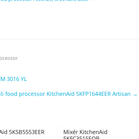
rocessor
M 3016 YL
li food processor KitchenAid 5KFP1644EER Artisan
→
nAid 5KSB5553EER
Mixér KitchenAid
5KFC3515EOB