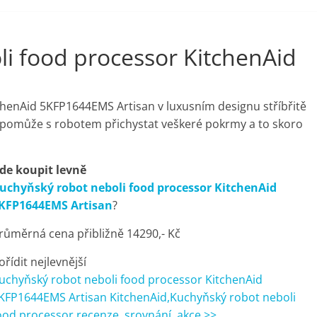
i food processor KitchenAid
henAid 5KFP1644EMS Artisan v luxusním designu stříbřitě
m pomůže s robotem přichystat veškeré pokrmy a to skoro
de koupit levně
uchyňský robot neboli food processor KitchenAid
KFP1644EMS Artisan
?
růměrná cena přibližně 14290,- Kč
ořídit nejlevnější
uchyňský robot neboli food processor KitchenAid
KFP1644EMS Artisan KitchenAid,Kuchyňský robot neboli
ood processor recenze, srovnání, akce >>