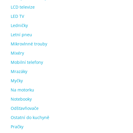
LCD televize
LED TV
Ledničky
Letní pneu
Mikrovlnné trouby
Mixéry
Mobilní telefony
Mrazáky
Myčky
Na motorku
Notebooky
Odšťavňovače
Ostatní do kuchyně
Pračky