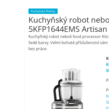
porovnání,
Kuchyňské Roboty
Kuchyňský robot nebol
pračky,
5KFP1644EMS Artisan
televize,
Kuchyňský robot neboli food processor Kitc
šedé barvy. Velmi bohaté příslušenství vá
notebooky,
bez práce.
K
mobilní
K
5
telefony,
P
kávovary,
P
K
bazény
5
f