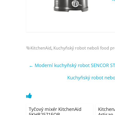
Nejlepší
elektronika
porovnání
Elektro
OK,
recenze,
pračky,
KitchenAid
,
Kuchyňský robot neboli food p
televize,
notebooky,
mobilní
←
Moderní kuchyňský robot SENCOR ST
telefony,
kávovary,
Kuchyňský robot nebo
bazény
Tyčový mixér KitchenAid
Kitche
5KHB2571EOB
Artisan