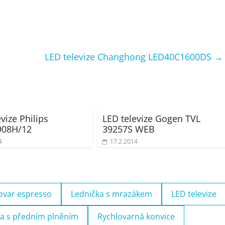
LED televize Changhong LED40C1600DS
→
vize Philips
LED televize Gogen TVL
908H/12
39257S WEB
4
17.2.2014
ovar espresso
Lednička s mrazákem
LED televize
a s předním plněním
Rychlovarná konvice