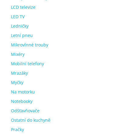
LCD televize
LED TV
Ledničky
Letní pneu
Mikrovlnné trouby
Mixéry
Mobilní telefony
Mrazáky
Myčky
Na motorku
Notebooky
Odšťavňovače
Ostatní do kuchyně
Pračky