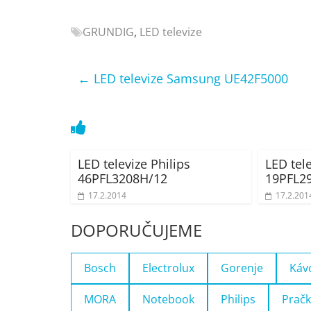
Nejlepší
elektronika
GRUNDIG
,
LED televize
porovnání
Elektro
←
LED televize Samsung UE42F5000
OK,
recenze,
pračky,
televize,
notebooky,
LED televize Philips
LED tele
mobilní
46PFL3208H/12
19PFL2
telefony,
17.2.2014
17.2.201
kávovary,
bazény
DOPORUČUJEME
Bosch
Electrolux
Gorenje
Káv
MORA
Notebook
Philips
Pračk