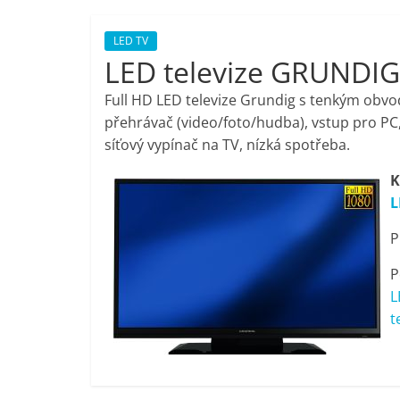
porovnání,
LED TV
LED televize GRUNDIG
pračky,
Full HD LED televize Grundig s tenkým ob
televize,
přehrávač (video/foto/hudba), vstup pro PC,
síťový vypínač na TV, nízká spotřeba.
notebooky,
K
L
mobilní
P
telefony,
P
L
kávovary,
t
bazény