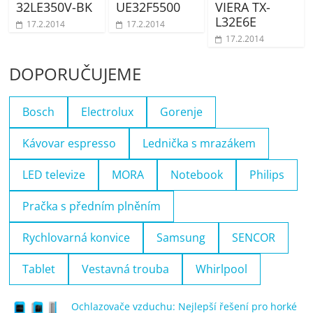
32LE350V-BK
UE32F5500
VIERA TX-
L32E6E
17.2.2014
17.2.2014
17.2.2014
DOPORUČUJEME
Bosch
Electrolux
Gorenje
Kávovar espresso
Lednička s mrazákem
LED televize
MORA
Notebook
Philips
Pračka s předním plněním
Rychlovarná konvice
Samsung
SENCOR
Tablet
Vestavná trouba
Whirlpool
Ochlazovače vzduchu: Nejlepší řešení pro horké