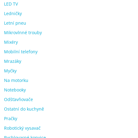
LED TV
Ledničky
Letní pneu
Mikrovlnné trouby
Mixéry
Mobilní telefony
Mrazáky
Myčky
Na motorku
Notebooky
Odšťavňovače
Ostatní do kuchyně
Pračky
Robotický vysavač
Rychlovarné konvice