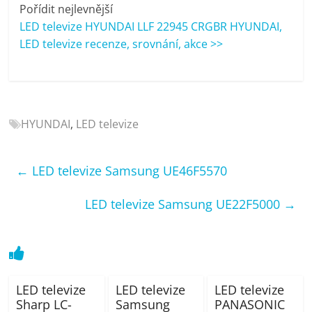
porovnání
Pořídit nejlevnější
Elektro
LED televize HYUNDAI LLF 22945 CRGBR HYUNDAI,
OK,
LED televize recenze, srovnání, akce >>
recenze,
pračky,
televize,
notebooky,
HYUNDAI
,
LED televize
mobilní
telefony,
kávovary,
←
LED televize Samsung UE46F5570
bazény
LED televize Samsung UE22F5000
→
LED televize
LED televize
LED televize
Sharp LC-
Samsung
PANASONIC