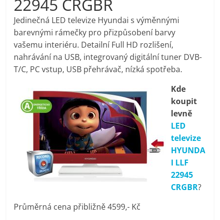
22945 CRGBR
pračky,
Jedinečná LED televize Hyundai s výměnnými
barevnými rámečky pro přizpůsobení barvy
televize,
vašemu interiéru. Detailní Full HD rozlišení,
nahrávání na USB, integrovaný digitální tuner DVB-
notebooky,
T/C, PC vstup, USB přehrávač, nízká spotřeba.
Kde
mobilní
koupit
levně
telefony,
LED
televize
kávovary,
HYUNDA
I LLF
bazény
22945
CRGBR
?
Nejlepší
Průměrná cena přibližně 4599,- Kč
elektronika