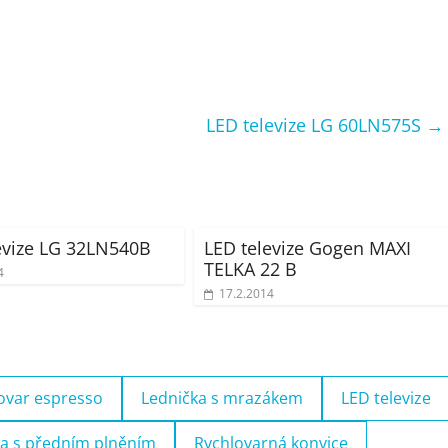
LED televize LG 60LN575S
→
evize LG 32LN540B
LED televize Gogen MAXI
TELKA 22 B
4
17.2.2014
ovar espresso
Lednička s mrazákem
LED televize
a s předním plněním
Rychlovarná konvice