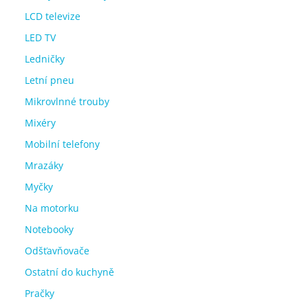
LCD televize
LED TV
Ledničky
Letní pneu
Mikrovlnné trouby
Mixéry
Mobilní telefony
Mrazáky
Myčky
Na motorku
Notebooky
Odšťavňovače
Ostatní do kuchyně
Pračky