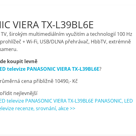
IC VIERA TX-L39BL6E
 TV, širokým multimediálním využitím a technologií 100 Hz
 prohlížeč + Wi-Fi, USB/DLNA přehrávač, HbbTV, extrémně
 kameru.
de koupit levně
ED televize PANASONIC VIERA TX-L39BL6E
?
růměrná cena přibližně 10490,- Kč
ořídit nejlevnější
ED televize PANASONIC VIERA TX-L39BL6E PANASONIC, LED
elevize recenze, srovnání, akce >>