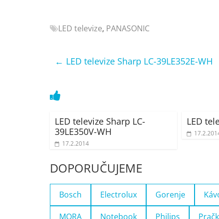
Nejlepší
elektronika
LED televize
,
PANASONIC
porovnání
Elektro
OK,
←
LED televize Sharp LC-39LE352E-WH
recenze,
pračky,
televize,
notebooky,
mobilní
LED televize Sharp LC-
LED tel
telefony,
39LE350V-WH
17.2.201
kávovary,
17.2.2014
bazény
DOPORUČUJEME
Bosch
Electrolux
Gorenje
Káv
MORA
Notebook
Philips
Pračk