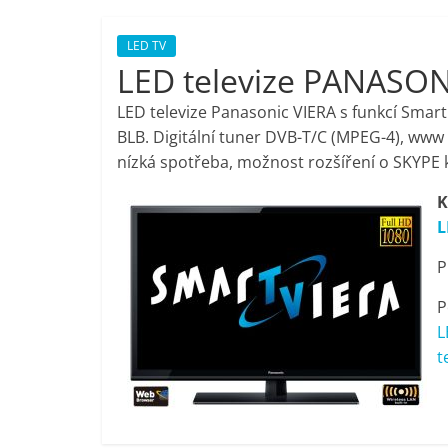
porovnání,
LED TV
LED televize PANASON
pračky,
LED televize Panasonic VIERA s funkcí Smart
televize,
BLB. Digitální tuner DVB-T/C (MPEG-4), www
nízká spotřeba, možnost rozšíření o SKYPE
notebooky,
K
L
mobilní
P
telefony,
P
L
kávovary,
t
bazény