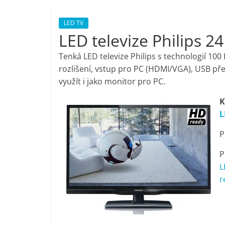
porovnání,
LED TV
LED televize Philips 
pračky,
Tenká LED televize Philips s technologií 1
televize,
rozlišení, vstup pro PC (HDMI/VGA), USB př
využít i jako monitor pro PC.
notebooky,
K
L
mobilní
P
telefony,
P
L
kávovary,
r
bazény