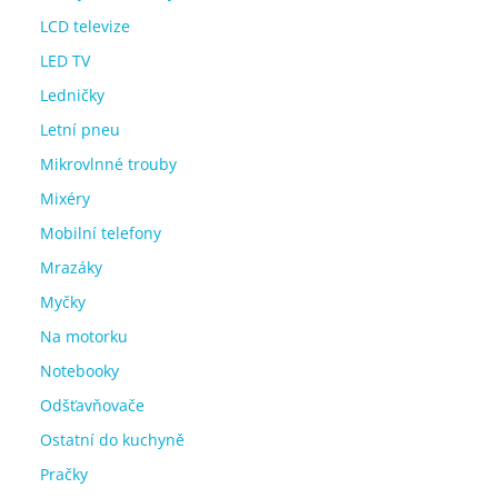
LCD televize
LED TV
Ledničky
Letní pneu
Mikrovlnné trouby
Mixéry
Mobilní telefony
Mrazáky
Myčky
Na motorku
Notebooky
Odšťavňovače
Ostatní do kuchyně
Pračky