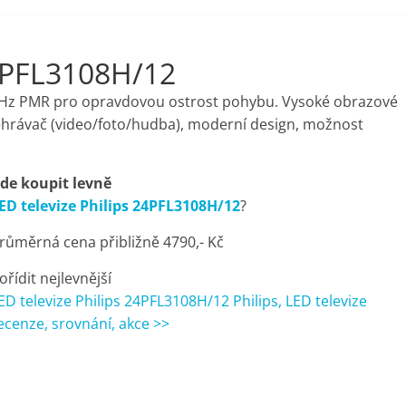
24PFL3108H/12
00 Hz PMR pro opravdovou ostrost pohybu. Vysoké obrazové
ehrávač (video/foto/hudba), moderní design, možnost
de koupit levně
ED televize Philips 24PFL3108H/12
?
růměrná cena přibližně 4790,- Kč
ořídit nejlevnější
ED televize Philips 24PFL3108H/12 Philips, LED televize
ecenze, srovnání, akce >>