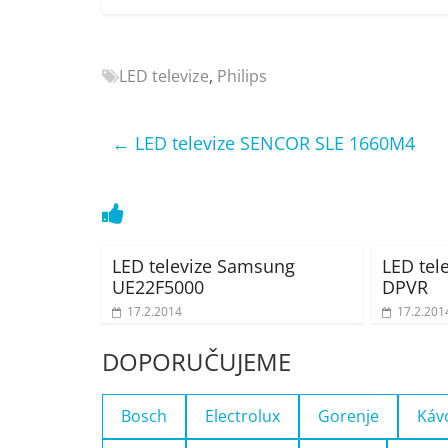
Nejlepší
elektronika
porovnání
LED televize
,
Philips
Elektro
OK,
recenze,
←
LED televize SENCOR SLE 1660M4
pračky,
televize,
notebooky,
mobilní
telefony,
LED televize Samsung
LED tel
kávovary,
UE22F5000
DPVR
bazény
17.2.2014
17.2.201
DOPORUČUJEME
Bosch
Electrolux
Gorenje
Káv