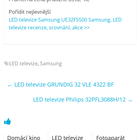
porovnání
Elektro
Pořídit nejlevnější
OK,
LED televize Samsung UE32F5500 Samsung, LED
recenze,
televize recenze, srovnání, akce >>
pračky,
televize,
notebooky,
mobilní
LED televize
,
Samsung
telefony,
kávovary,
bazény
←
LED televize GRUNDIG 32 VLE 4322 BF
LED televize Philips 32PFL3088H/12
→
Domácí kino
LED televize
Fotoaparát