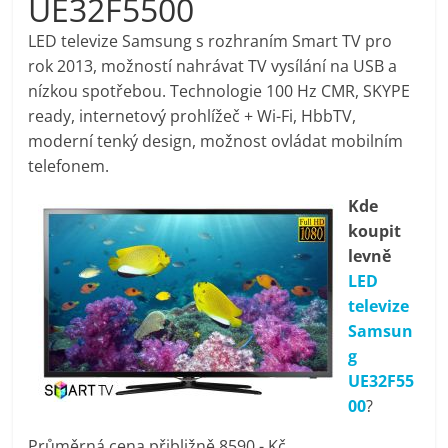
UE32F5500
pračky,
LED televize Samsung s rozhraním Smart TV pro
rok 2013, možností nahrávat TV vysílání na USB a
televize,
nízkou spotřebou. Technologie 100 Hz CMR, SKYPE
ready, internetový prohlížeč + Wi-Fi, HbbTV,
notebooky,
moderní tenký design, možnost ovládat mobilním
telefonem.
mobilní
Kde
koupit
telefony,
levně
LED
kávovary,
televize
Samsun
bazény
g
UE32F55
00
?
Nejlepší
elektronika
Průměrná cena přibližně 8590,- Kč