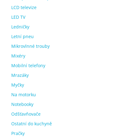
LCD televize
LED TV
Ledničky
Letní pneu
Mikrovlnné trouby
Mixéry
Mobilní telefony
Mrazáky
Myčky
Na motorku
Notebooky
Odšťavňovače
Ostatní do kuchyně
Pračky