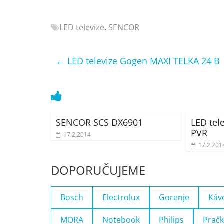
Nejlepší
elektronika
LED televize
,
SENCOR
porovnání
Elektro
OK,
←
LED televize Gogen MAXI TELKA 24 B
recenze,
pračky,
televize,
notebooky,
mobilní
SENCOR SCS DX6901
LED tel
telefony,
PVR
17.2.2014
kávovary,
17.2.201
bazény
DOPORUČUJEME
Bosch
Electrolux
Gorenje
Káv
MORA
Notebook
Philips
Pračk