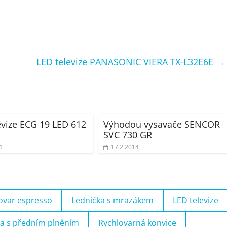
LED televize PANASONIC VIERA TX-L32E6E
→
evize ECG 19 LED 612
Výhodou vysavače SENCOR
SVC 730 GR
4
17.2.2014
ovar espresso
Lednička s mrazákem
LED televize
a s předním plněním
Rychlovarná konvice