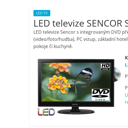
porovnání,
LED TV
LED televize SENCOR
pračky,
LED televize Sencor s integrovaným DVD př
televize,
(video/foto/hudba), PC vstup, základní hote
pokoje či kuchyně.
notebooky,
K
L
mobilní
P
telefony,
P
L
kávovary,
r
bazény