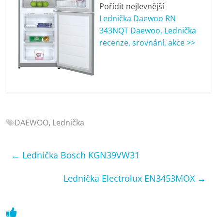
porovnání
Pořídit nejlevnější
Elektro
Lednička Daewoo RN
OK,
343NQT Daewoo, Lednička
recenze,
recenze, srovnání, akce >>
pračky,
televize,
notebooky,
mobilní
telefony,
kávovary,
bazény
DAEWOO
,
Lednička
←
Lednička Bosch KGN39VW31
Lednička Electrolux EN3453MOX
→