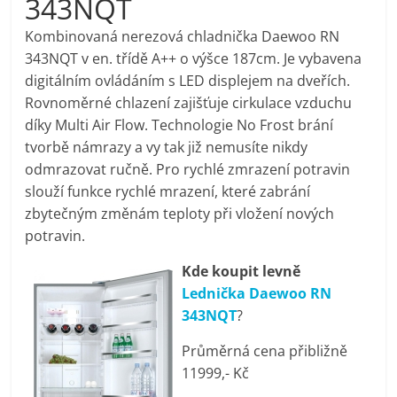
343NQT
pračky,
Kombinovaná nerezová chladnička Daewoo RN
343NQT v en. třídě A++ o výšce 187cm. Je vybavena
televize,
digitálním ovládáním s LED displejem na dveřích.
Rovnoměrné chlazení zajišťuje cirkulace vzduchu
notebooky,
díky Multi Air Flow. Technologie No Frost brání
tvorbě námrazy a vy tak již nemusíte nikdy
mobilní
odmrazovat ručně. Pro rychlé zmrazení potravin
slouží funkce rychlé mrazení, které zabrání
zbytečným změnám teploty při vložení nových
telefony,
potravin.
kávovary,
Kde koupit levně
Lednička Daewoo RN
bazény
343NQT
?
Průměrná cena přibližně
Nejlepší
11999,- Kč
elektronika