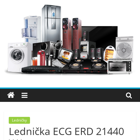
Přeskočit
na
obsah
Elektro
OK
–
nejlepší
elektronika
Ledničky
Lednička ECG ERD 21440
porovnání,