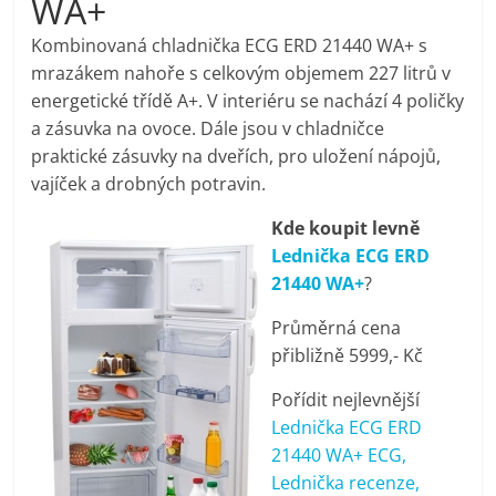
WA+
pračky,
Kombinovaná chladnička ECG ERD 21440 WA+ s
mrazákem nahoře s celkovým objemem 227 litrů v
televize,
energetické třídě A+. V interiéru se nachází 4 poličky
a zásuvka na ovoce. Dále jsou v chladničce
notebooky,
praktické zásuvky na dveřích, pro uložení nápojů,
vajíček a drobných potravin.
mobilní
Kde koupit levně
Lednička ECG ERD
telefony,
21440 WA+
?
Průměrná cena
kávovary,
přibližně 5999,- Kč
bazény
Pořídit nejlevnější
Lednička ECG ERD
21440 WA+ ECG,
Nejlepší
Lednička recenze,
elektronika