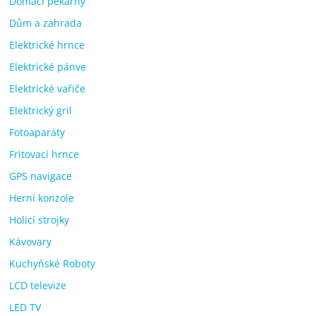
Domácí pekárny
Dům a zahrada
Elektrické hrnce
Elektrické pánve
Elektrické vařiče
Elektrický gril
Fotoaparáty
Fritovací hrnce
GPS navigace
Herní konzole
Holicí strojky
Kávovary
Kuchyňské Roboty
LCD televize
LED TV