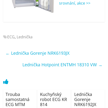
porovnání
srovnání, akce >>
Elektro
OK,
recenze,
pračky,
televize,
ECG
,
Lednička
notebooky,
mobilní
telefony,
←
Lednička Gorenje NRK6193JX
kávovary,
bazény
Lednička Hotpoint ENTMH 18310 VW
→
Trouba
Kuchyňský
Lednička
samostatná
robot ECG KR
Gorenje
ECG MTM
814
NRK6192JX