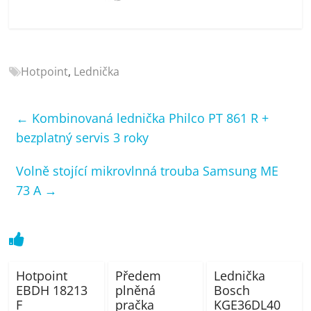
porovnání
Elektro
OK,
recenze,
Hotpoint
,
Lednička
pračky,
televize,
notebooky,
←
Kombinovaná lednička Philco PT 861 R +
mobilní
bezplatný servis 3 roky
telefony,
kávovary,
Volně stojící mikrovlnná trouba Samsung ME
bazény
73 A
→
Hotpoint
Předem
Lednička
EBDH 18213
plněná
Bosch
F
pračka
KGE36DL40