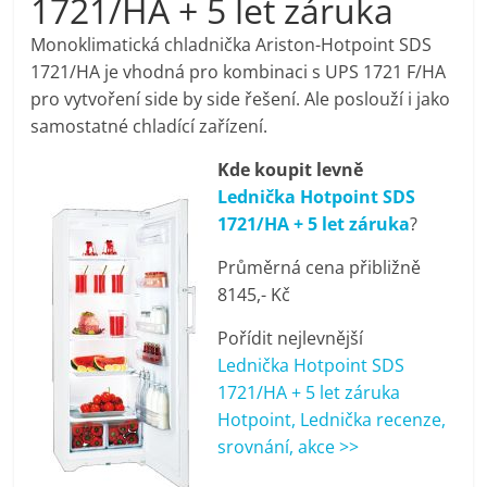
1721/HA + 5 let záruka
pračky,
Monoklimatická chladnička Ariston-Hotpoint SDS
1721/HA je vhodná pro kombinaci s UPS 1721 F/HA
televize,
pro vytvoření side by side řešení. Ale poslouží i jako
samostatné chladící zařízení.
notebooky,
Kde koupit levně
Lednička Hotpoint SDS
mobilní
1721/HA + 5 let záruka
?
telefony,
Průměrná cena přibližně
8145,- Kč
kávovary,
Pořídit nejlevnější
Lednička Hotpoint SDS
bazény
1721/HA + 5 let záruka
Hotpoint, Lednička recenze,
srovnání, akce >>
Nejlepší
elektronika