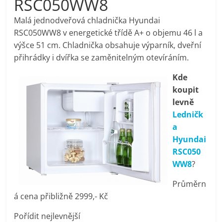
RSC050WW8
pračky,
Malá jednodveřová chladnička Hyundai
RSC050WW8 v energetické třídě A+ o objemu 46 l a
televize,
výšce 51 cm. Chladnička obsahuje výparník, dveřní
přihrádky i dvířka se zaměnitelným otevíráním.
notebooky,
Kde
koupit
mobilní
levně
Ledničk
telefony,
a
Hyundai
kávovary,
RSC050
WW8
?
bazény
Průměrn
á cena přibližně 2999,- Kč
Nejlepší
Pořídit nejlevnější
elektronika