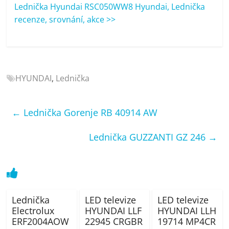
porovnání
Lednička Hyundai RSC050WW8 Hyundai, Lednička
Elektro
recenze, srovnání, akce >>
OK,
recenze,
pračky,
televize,
HYUNDAI
,
Lednička
notebooky,
mobilní
telefony,
←
Lednička Gorenje RB 40914 AW
kávovary,
bazény
Lednička GUZZANTI GZ 246
→
Lednička
LED televize
LED televize
Electrolux
HYUNDAI LLF
HYUNDAI LLH
ERF2004AOW
22945 CRGBR
19714 MP4CR