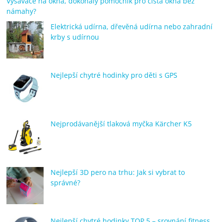
Vysavače na okna, dokonalý pomocník pro čistá okna bez
námahy?
Elektrická udírna, dřevěná udírna nebo zahradní
krby s udírnou
Nejlepší chytré hodinky pro děti s GPS
Nejprodávanější tlaková myčka Kärcher K5
Nejlepší 3D pero na trhu: Jak si vybrat to
správné?
Nejlepší chytré hodinky TOP 5 – srovnání fitness