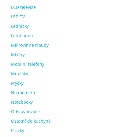
LCD televize
LED TV
Ledničky
Letní pneu
Mikrovlnné trouby
Mixéry
Mobilní telefony
Mrazáky
Myčky
Na motorku
Notebooky
Odšťavňovače
Ostatní do kuchyně
Pračky