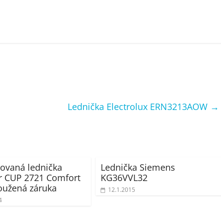
Lednička Electrolux ERN3213AOW
→
ovaná lednička
Lednička Siemens
r CUP 2721 Comfort
KG36VVL32
oužená záruka
12.1.2015
4