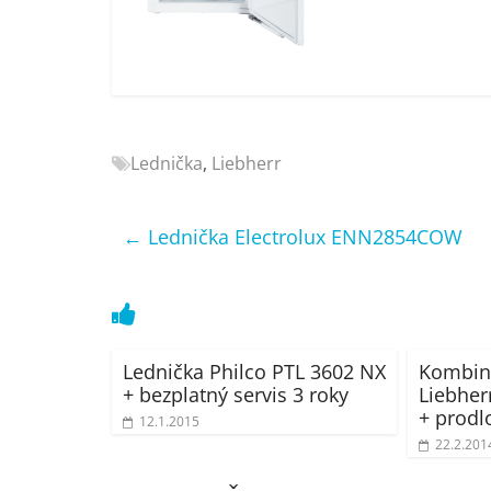
Nejlepší
elektronika
porovnání
Elektro
OK,
recenze,
Lednička
,
Liebherr
pračky,
televize,
notebooky,
←
Lednička Electrolux ENN2854COW
mobilní
telefony,
kávovary,
bazény
Lednička Philco PTL 3602 NX
Kombin
+ bezplatný servis 3 roky
Liebher
+ prodl
12.1.2015
22.2.201