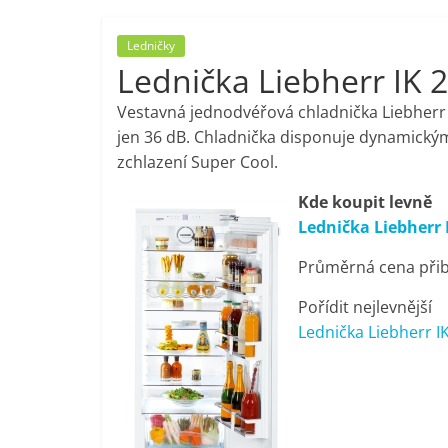
porovnání,
Ledničky
Lednička Liebherr IK 
pračky,
Vestavná jednodvéřová chladnička Liebherr I
televize,
jen 36 dB. Chladnička disponuje dynamickým
zchlazení Super Cool.
notebooky,
Kde koupit levně
Lednička Liebherr 
mobilní
Průměrná cena přibl
telefony,
Pořídit nejlevnější
Lednička Liebherr I
kávovary,
bazény