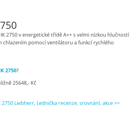
2750
K 2750 v energetické třídě A++ s velmi nízkou hlučností
 chlazením pomocí ventilátoru a funkcí rychlého
IK 2750
?
ižně 25648,- Kč
K 2750 Liebherr, Lednička recenze, srovnání, akce >>