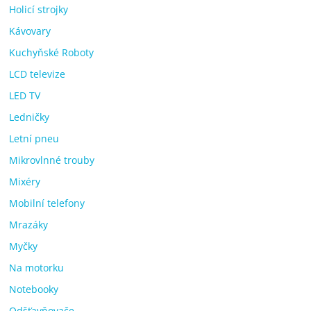
Holicí strojky
Kávovary
Kuchyňské Roboty
LCD televize
LED TV
Ledničky
Letní pneu
Mikrovlnné trouby
Mixéry
Mobilní telefony
Mrazáky
Myčky
Na motorku
Notebooky
Odšťavňovače