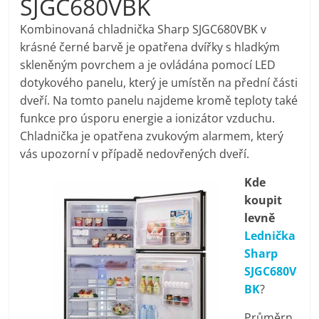
SJGC680VBK
pračky,
Kombinovaná chladnička Sharp SJGC680VBK v
krásné černé barvě je opatřena dvířky s hladkým
televize,
skleněným povrchem a je ovládána pomocí LED
dotykového panelu, který je umístěn na přední části
notebooky,
dveří. Na tomto panelu najdeme kromě teploty také
funkce pro úsporu energie a ionizátor vzduchu.
mobilní
Chladnička je opatřena zvukovým alarmem, který
vás upozorní v případě nedovřených dveří.
telefony,
Kde
koupit
kávovary,
levně
Lednička
bazény
Sharp
SJGC680V
BK
?
Nejlepší
elektronika
Průměrn