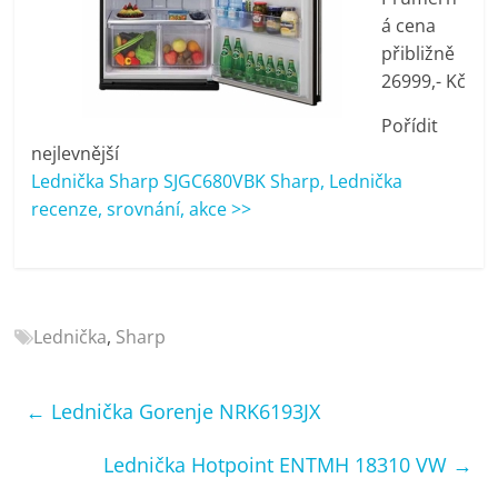
porovnání
á cena
Elektro
přibližně
OK,
26999,- Kč
recenze,
pračky,
Pořídit
televize,
nejlevnější
notebooky,
Lednička Sharp SJGC680VBK Sharp, Lednička
mobilní
recenze, srovnání, akce >>
telefony,
kávovary,
bazény
Lednička
,
Sharp
←
Lednička Gorenje NRK6193JX
Lednička Hotpoint ENTMH 18310 VW
→