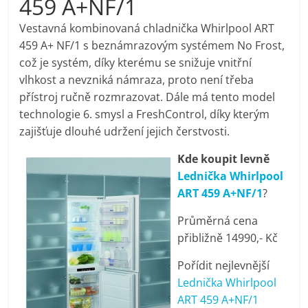
459 A+NF/1
pračky,
Vestavná kombinovaná chladnička Whirlpool ART
459 A+ NF/1 s beznámrazovým systémem No Frost,
televize,
což je systém, díky kterému se snižuje vnitřní
vlhkost a nevzniká námraza, proto není třeba
notebooky,
přístroj ručně rozmrazovat. Dále má tento model
technologie 6. smysl a FreshControl, díky kterým
mobilní
zajišťuje dlouhé udržení jejich čerstvosti.
Kde koupit levně
telefony,
Lednička Whirlpool
ART 459 A+NF/1
?
kávovary,
Průměrná cena
přibližně 14990,- Kč
bazény
Pořídit nejlevnější
Lednička Whirlpool
Nejlepší
ART 459 A+NF/1
elektronika