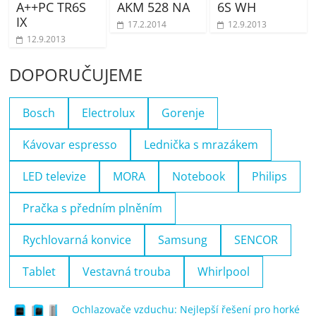
A++PC TR6S
AKM 528 NA
6S WH
IX
17.2.2014
12.9.2013
12.9.2013
DOPORUČUJEME
Bosch
Electrolux
Gorenje
Kávovar espresso
Lednička s mrazákem
LED televize
MORA
Notebook
Philips
Pračka s předním plněním
Rychlovarná konvice
Samsung
SENCOR
Tablet
Vestavná trouba
Whirlpool
Ochlazovače vzduchu: Nejlepší řešení pro horké