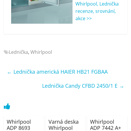
porovnání
Whirlpool, Lednička
Elektro
recenze, srovnání,
OK,
akce >>
recenze,
pračky,
televize,
notebooky,
Lednička
,
Whirlpool
mobilní
telefony,
kávovary,
←
Lednička americká HAIER HB21 FGBAA
bazény
Lednička Candy CFBD 2450/1 E
→
Whirlpool
Varná deska
Whirlpool
ADP 8693
Whirlpool
ADP 7442 A+