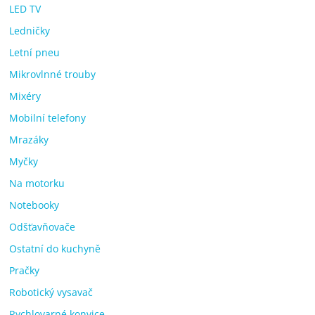
LED TV
Ledničky
Letní pneu
Mikrovlnné trouby
Mixéry
Mobilní telefony
Mrazáky
Myčky
Na motorku
Notebooky
Odšťavňovače
Ostatní do kuchyně
Pračky
Robotický vysavač
Rychlovarné konvice