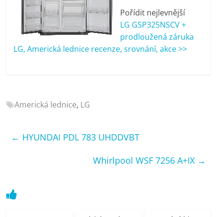
porovnání
Pořídit nejlevnější
Elektro
LG GSP325NSCV +
OK,
prodloužená záruka
recenze,
LG, Americká lednice recenze, srovnání, akce >>
pračky,
televize,
notebooky,
mobilní
telefony,
Americká lednice
,
LG
kávovary,
bazény
←
HYUNDAI PDL 783 UHDDVBT
Whirlpool WSF 7256 A+IX
→