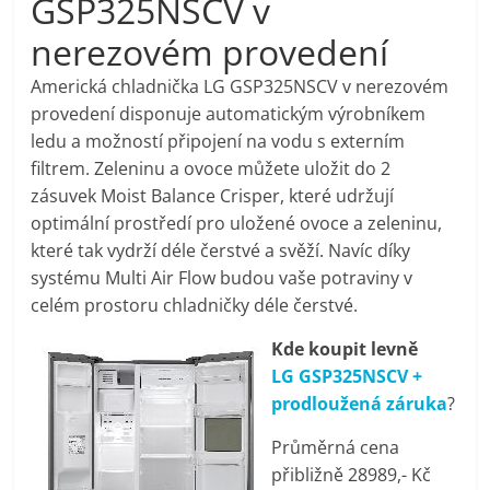
GSP325NSCV v
pračky,
nerezovém provedení
televize,
Americká chladnička LG GSP325NSCV v nerezovém
provedení disponuje automatickým výrobníkem
ledu a možností připojení na vodu s externím
notebooky,
filtrem. Zeleninu a ovoce můžete uložit do 2
zásuvek Moist Balance Crisper, které udržují
mobilní
optimální prostředí pro uložené ovoce a zeleninu,
které tak vydrží déle čerstvé a svěží. Navíc díky
telefony,
systému Multi Air Flow budou vaše potraviny v
celém prostoru chladničky déle čerstvé.
kávovary,
Kde koupit levně
LG GSP325NSCV +
bazény
prodloužená záruka
?
Průměrná cena
Nejlepší
přibližně 28989,- Kč
elektronika