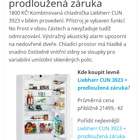
prodloužená záruka
pračky,
1800 KČ! Kombinovaná chladnička Liebherr CUN
3923 v bílém provedení. Přístroj je vybaven funkcí
televize,
No Frost v obou částech a nevyžaduje tudíž
odmrazování. Výstražný akustický alarm upozorní
notebooky,
na nedovřené dveře. Chladící prostor má hladké a
snadno čistitelné vnitřní stěny se sloupky pro
mobilní
variabilní umístění skleněných polic.
Kde koupit levně
telefony,
Liebherr CUN 3923 +
prodloužená záruka
?
kávovary,
Průměrná cena
přibližně 21499,- Kč
bazény
Pořídit nejlevnější
Liebherr CUN 3923 +
Nejlepší
prodloužená záruka
elektronika