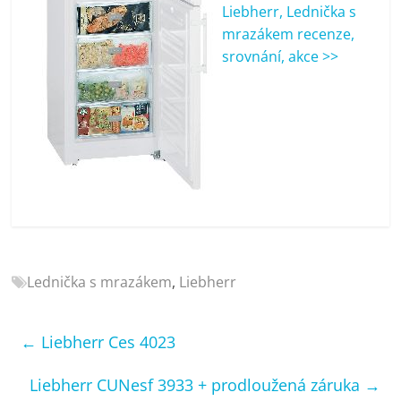
porovnání
Liebherr, Lednička s
Elektro
mrazákem recenze,
OK,
srovnání, akce >>
recenze,
pračky,
televize,
notebooky,
mobilní
telefony,
kávovary,
bazény
Lednička s mrazákem
,
Liebherr
←
Liebherr Ces 4023
Liebherr CUNesf 3933 + prodloužená záruka
→