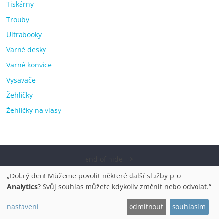
Tiskárny
Trouby
Ultrabooky
Varné desky
Varné konvice
Vysavače
Žehličky
Žehličky na vlasy
end of hide -->
Copyright © 2026
Elektro OK – nejlepší elektronika porovnání,
„Dobrý den! Můžeme povolit některé další služby pro
pračky, televize, notebooky, mobilní telefony, kávovary,
Analytics
? Svůj souhlas můžete kdykoliv změnit nebo odvolat.“
bazény
. Všechna práva vyhrazena.
nastavení
odmítnout
souhlasím