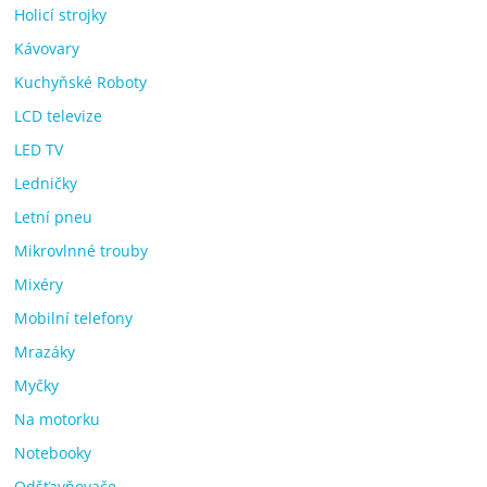
Holicí strojky
Kávovary
Kuchyňské Roboty
LCD televize
LED TV
Ledničky
Letní pneu
Mikrovlnné trouby
Mixéry
Mobilní telefony
Mrazáky
Myčky
Na motorku
Notebooky
Odšťavňovače