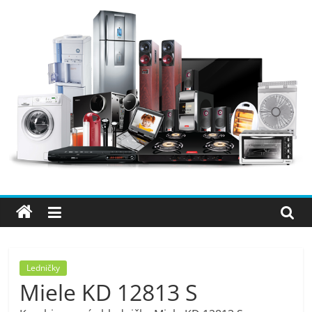
Přeskočit
na
obsah
Elektro
OK
–
nejlepší
elektronika
Ledničky
Miele KD 12813 S
porovnání,