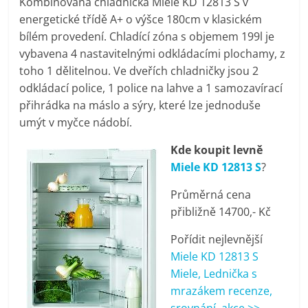
Kombinovaná chladnička Miele KD 12813 S v
pračky,
energetické třídě A+ o výšce 180cm v klasickém
bílém provedení. Chladící zóna s objemem 199l je
televize,
vybavena 4 nastavitelnými odkládacími plochamy, z
toho 1 dělitelnou. Ve dveřích chladničky jsou 2
odkládací police, 1 police na lahve a 1 samozavírací
notebooky,
přihrádka na máslo a sýry, které lze jednoduše
umýt v myčce nádobí.
mobilní
Kde koupit levně
telefony,
Miele KD 12813 S
?
Průměrná cena
kávovary,
přibližně 14700,- Kč
Pořídit nejlevnější
bazény
Miele KD 12813 S
Miele, Lednička s
Nejlepší
mrazákem recenze,
elektronika
srovnání, akce >>