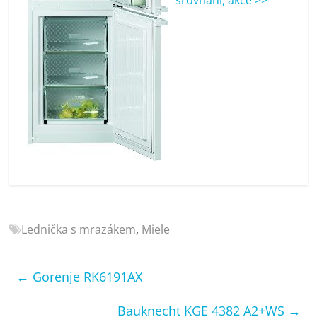
porovnání
Elektro
OK,
recenze,
pračky,
televize,
notebooky,
mobilní
telefony,
kávovary,
bazény
Lednička s mrazákem
,
Miele
←
Gorenje RK6191AX
Bauknecht KGE 4382 A2+WS
→