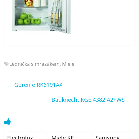
porovnání
Elektro
OK,
recenze,
pračky,
televize,
notebooky,
mobilní
telefony,
Lednička s mrazákem
,
Miele
kávovary,
bazény
←
Gorenje RK6191AX
Bauknecht KGE 4382 A2+WS
→
Electrolux
Miele KF
Samsung