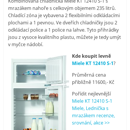
Kombinovaná chladnička Miele KT 12410 S-1 s
pračky,
mrazákem nahoře s celkovým objemem 235 litrů.
Chladící zóna je vybavena 2 flexibilními odkládacími
televize,
plochami a 1 pevnou. Ve dveřích chladničky jsou 2
odkládací police a 1 police na lahve. Tyto přihrádky
jsou z vysoce kvalitního plastu, můžete je tedy umýt
notebooky,
v myčce nádobí.
mobilní
Kde koupit levně
Miele KT 12410 S-1
?
telefony,
Průměrná cena
přibližně 11600,- Kč
kávovary,
Pořídit nejlevnější
Miele KT 12410 S-1
bazény
Miele, Lednička s
mrazákem recenze,
Nejlepší
srovnání, akce >>
elektronika