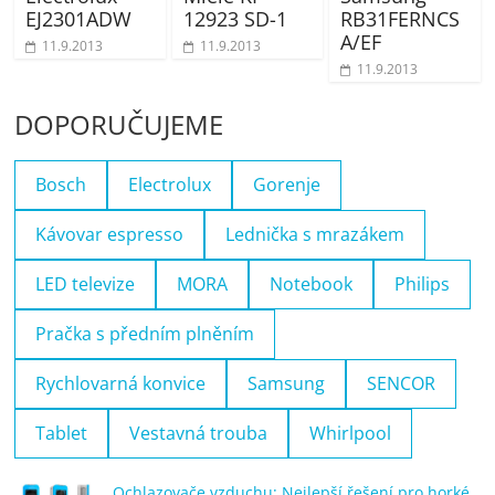
EJ2301ADW
12923 SD-1
RB31FERNCS
A/EF
11.9.2013
11.9.2013
11.9.2013
DOPORUČUJEME
Bosch
Electrolux
Gorenje
Kávovar espresso
Lednička s mrazákem
LED televize
MORA
Notebook
Philips
Pračka s předním plněním
Rychlovarná konvice
Samsung
SENCOR
Tablet
Vestavná trouba
Whirlpool
Ochlazovače vzduchu: Nejlepší řešení pro horké