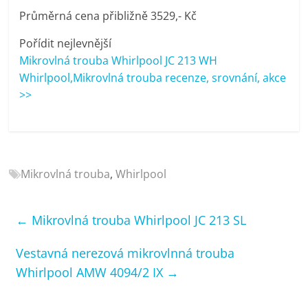
porovnání
Průměrná cena přibližně 3529,- Kč
Elektro
OK,
Pořídit nejlevnější
recenze,
Mikrovlná trouba Whirlpool JC 213 WH
pračky,
Whirlpool,Mikrovlná trouba recenze, srovnání, akce
televize,
>>
notebooky,
mobilní
telefony,
kávovary,
bazény
Mikrovlná trouba
,
Whirlpool
←
Mikrovlná trouba Whirlpool JC 213 SL
Vestavná nerezová mikrovlnná trouba
Whirlpool AMW 4094/2 IX
→