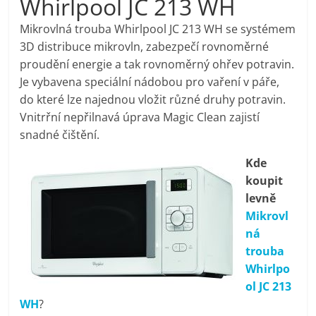
Whirlpool JC 213 WH
pračky,
Mikrovlná trouba Whirlpool JC 213 WH se systémem
3D distribuce mikrovln, zabezpečí rovnoměrné
televize,
proudění energie a tak rovnoměrný ohřev potravin.
Je vybavena speciální nádobou pro vaření v páře,
notebooky,
do které lze najednou vložit různé druhy potravin.
Vnitrřní nepřilnavá úprava Magic Clean zajistí
mobilní
snadné čištění.
Kde
telefony,
koupit
levně
kávovary,
Mikrovl
ná
bazény
trouba
Whirlpo
ol JC 213
Nejlepší
WH
?
elektronika