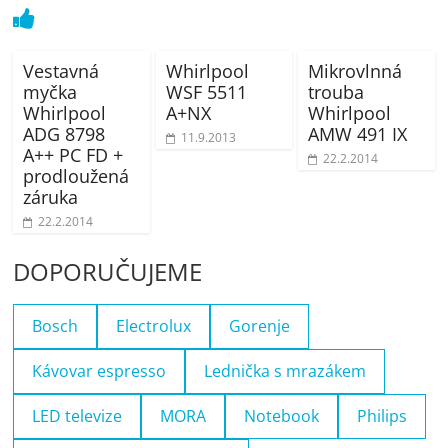
Vestavná
Whirlpool
Mikrovlnná
myčka
WSF 5511
trouba
Whirlpool
A+NX
Whirlpool
ADG 8798
AMW 491 IX
11.9.2013
A++ PC FD +
22.2.2014
prodloužená
záruka
22.2.2014
DOPORUČUJEME
Bosch
Electrolux
Gorenje
Kávovar espresso
Lednička s mrazákem
LED televize
MORA
Notebook
Philips