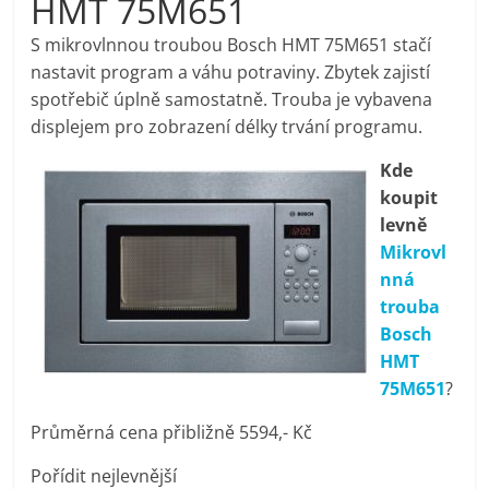
HMT 75M651
pračky,
S mikrovlnnou troubou Bosch HMT 75M651 stačí
nastavit program a váhu potraviny. Zbytek zajistí
televize,
spotřebič úplně samostatně. Trouba je vybavena
displejem pro zobrazení délky trvání programu.
notebooky,
Kde
koupit
mobilní
levně
Mikrovl
telefony,
nná
trouba
kávovary,
Bosch
HMT
bazény
75M651
?
Průměrná cena přibližně 5594,- Kč
Nejlepší
Pořídit nejlevnější
elektronika