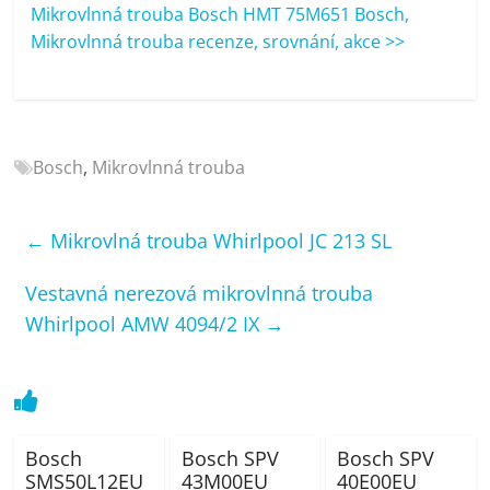
porovnání
Mikrovlnná trouba Bosch HMT 75M651 Bosch,
Elektro
Mikrovlnná trouba recenze, srovnání, akce >>
OK,
recenze,
pračky,
televize,
Bosch
,
Mikrovlnná trouba
notebooky,
mobilní
telefony,
←
Mikrovlná trouba Whirlpool JC 213 SL
kávovary,
bazény
Vestavná nerezová mikrovlnná trouba
Whirlpool AMW 4094/2 IX
→
Bosch
Bosch SPV
Bosch SPV
SMS50L12EU
43M00EU
40E00EU